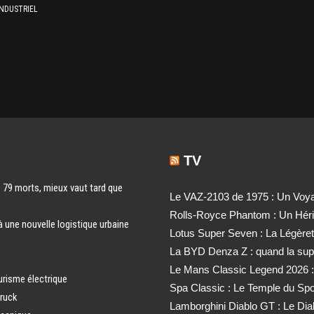
NDUSTRIEL
TV
s 79 morts, mieux vaut tard que
Le VAZ-2103 de 1975 : Un Voyag
Rolls-Royce Phantom : Un Héri
à une nouvelle logistique urbaine
Lotus Super Seven : La Légère
La BYD Denza Z : quand la super
Le Mans Classic Legend 2026 :
urisme électrique
Spa Classic : Le Temple du Sp
truck
Lamborghini Diablo GT : Le Di