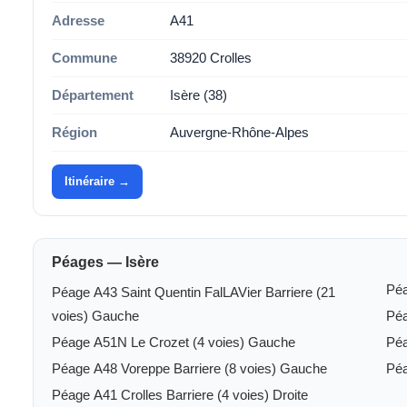
Adresse
A41
Commune
38920 Crolles
Département
Isère (38)
Région
Auvergne-Rhône-Alpes
Itinéraire →
Péages — Isère
Péa
Péage A43 Saint Quentin FalLAVier Barriere (21
voies) Gauche
Péa
Péage A51N Le Crozet (4 voies) Gauche
Péa
Péage A48 Voreppe Barriere (8 voies) Gauche
Péa
Péage A41 Crolles Barriere (4 voies) Droite