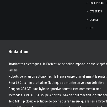
ESPIONNAGE I
CYBER ICS
OCMST
ICS
Rédaction
Trottinettes électriques : la Préfecture de police impose le casque aprè
jamais
Robots de livraison autonomes : la France ouvre officiellement la route 
Smart #2 : la micro-citadine électrique se montre en version définitive
Peugeot 308 GTI : une hybride sportive pourrait être commercialisée
Mercedes-AMG GT 53 Coupé 4 portes : 544 ch pour redéfinir le grand to
Telo MT1 : pick‑up électrique de poche qui fait mieux que le Tesla Cyber