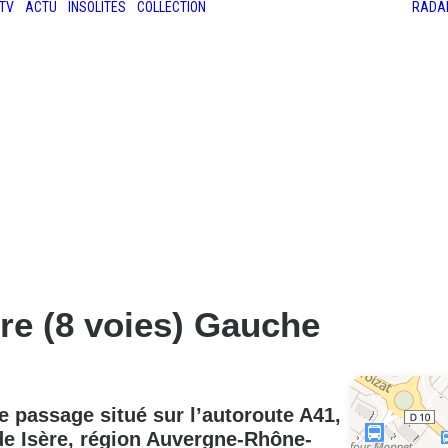
TV
ACTU
INSOLITES
COLLECTION
RADA
LES ANCIENNES
LE SALON RÉTROMOBILE
LE MANS CLASSIC
LE TOUR AUTO
re (8 voies) Gauche
e passage situé sur l’autoroute
A41
,
 de
Isère, région Auvergne-Rhône-