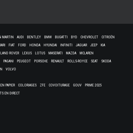
N MARTIN
AUDI
BENTLEY
BMW
BUGATTI
BYD
CHEVROLET
CITROËN
RARI
FIAT
FORD
HONDA
HYUNDAI
INFINITI
JAGUAR
JEEP
KIA
LAND ROVER
LEXUS
LOTUS
MASERATI
MAZDA
MCLAREN
PAGANI
PEUGEOT
PORSCHE
RENAULT
ROLLS-ROYCE
SEAT
SKODA
EN
VOLVO
EN PAPIER
COLORIAGES
ZFE
COVOITURAGE
GOUV
PRIME 2025
TS EN DIRECT