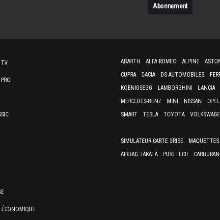
ABARTH
ALFA ROMEO
ALPINE
ASTO
 TV
CUPRA
DACIA
DS AUTOMOBILES
FER
 PRO
KOENIGSEGG
LAMBORGHINI
LANCIA
MERCEDES-BENZ
MINI
NISSAN
OPEL
SSIC
SMART
TESLA
TOYOTA
VOLKSWAG
SIMULATEUR CARTE GRISE
MAQUETTES 
AIRBAG TAKATA
PURETECH
CARBURAN
GE
E ÉCONOMIQUE