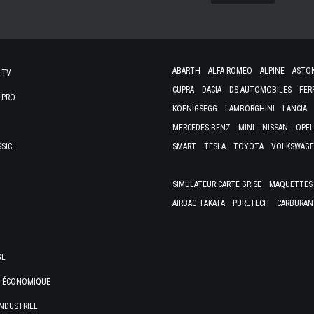
ABARTH
ALFA ROMEO
ALPINE
ASTO
 TV
CUPRA
DACIA
DS AUTOMOBILES
FER
 PRO
KOENIGSEGG
LAMBORGHINI
LANCIA
MERCEDES-BENZ
MINI
NISSAN
OPEL
SSIC
SMART
TESLA
TOYOTA
VOLKSWAG
SIMULATEUR CARTE GRISE
MAQUETTES 
AIRBAG TAKATA
PURETECH
CARBURAN
GE
E ÉCONOMIQUE
NDUSTRIEL