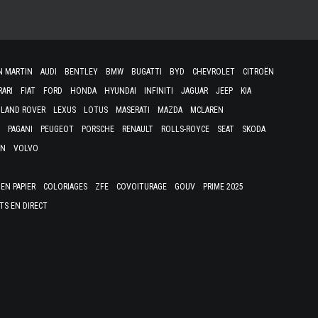
N MARTIN
AUDI
BENTLEY
BMW
BUGATTI
BYD
CHEVROLET
CITROËN
RARI
FIAT
FORD
HONDA
HYUNDAI
INFINITI
JAGUAR
JEEP
KIA
LAND ROVER
LEXUS
LOTUS
MASERATI
MAZDA
MCLAREN
PAGANI
PEUGEOT
PORSCHE
RENAULT
ROLLS-ROYCE
SEAT
SKODA
EN
VOLVO
EN PAPIER
COLORIAGES
ZFE
COVOITURAGE
GOUV
PRIME 2025
TS EN DIRECT