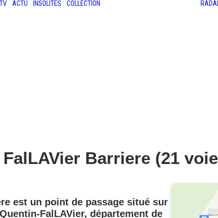
TV
ACTU
INSOLITES
COLLECTION
RADA
LES ANCIENNES
LE SALON RÉTROMOBILE
LE MANS CLASSIC
LE TOUR AUTO
FalLAVier Barriere (21 voi
ere
est un point de passage situé sur
-Quentin-FalLAVier
, département de