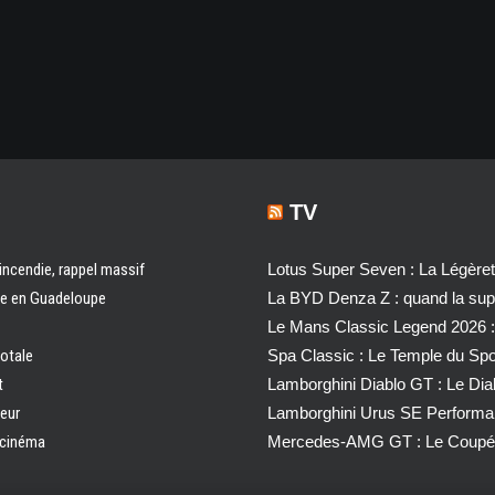
TV
 incendie, rappel massif
Lotus Super Seven : La Légère
ale en Guadeloupe
La BYD Denza Z : quand la super
Le Mans Classic Legend 2026 :
totale
Spa Classic : Le Temple du Sp
t
Lamborghini Diablo GT : Le Di
ueur
Lamborghini Urus SE Performa
u cinéma
Mercedes-AMG GT : Le Coupé 