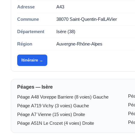
Adresse
A43
Commune
38070 Saint-Quentin-FalLAVier
Département
Isère (38)
Région
Auvergne-Rhône-Alpes
Itinéraire →
Péages — Isère
Péa
Péage A48 Voreppe Barriere (8 voies) Gauche
Péa
Péage A719 Vichy (3 voies) Gauche
Péa
Péage A7 Vienne (15 voies) Droite
Péa
Péage A51N Le Crozet (4 voies) Droite