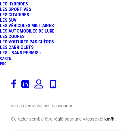
LES HYBRIDES
LES SPORTIVES
LES CITADINES
LES SUV
LES VÉHICULES MILITAIRES
Ce radar est installé sur la RN
LES AUTOMOBILES DE LUXE
31, au cœur de la commune de ,
LES COUPÉS
LES VOITURES PAS CHÈRES
située dans le département 60
LES CABRIOLETS
en France.
LES « SANS PERMIS »
CARTE
PRO
Placé à cet endroit précis la
RN 31
, il assure un contrôle
efficace de la vitesse des véhicules pour garantir la
sécurité des usagers de la route et améliorer la fluidité de
la circulation dans cette ville
. Ce dispositif joue un rôle
essentiel dans la prévention des accidents et le respect
des réglementations en vigueur.
Ce radar semble être réglé pour une vitesse de
km/h.