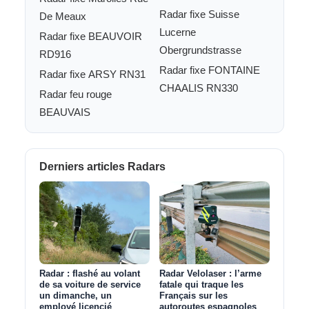
Radar fixe Suisse
De Meaux
Lucerne
Radar fixe BEAUVOIR
Obergrundstrasse
RD916
Radar fixe FONTAINE
Radar fixe ARSY RN31
CHAALIS RN330
Radar feu rouge
BEAUVAIS
Derniers articles Radars
Radar : flashé au volant
Radar Velolaser : l’arme
de sa voiture de service
fatale qui traque les
un dimanche, un
Français sur les
employé licencié
autoroutes espagnoles