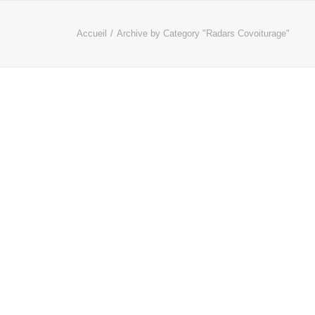
Accueil
Archive by Category "Radars Covoiturage"
 Arrondissement
 voies réservées au covoiturage au cœur de la commune
e, même en cas de faible luminosité. Les radars présents
 au moins deux personnes, empruntent ces voies.
cules pour garantir la sécurité des usagers de la route et