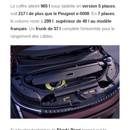
Le coffre atteint
965 l
sous tablette en
version 5 places
,
soit
217 l de plus que le Peugeot e‑5008
. En
7 places
,
le volume reste à
299 l
,
supérieur de 40 l au modèle
français
. Un
frunk de 37 l
complète l’ensemble pour le
rangement des câbles.
Sur le plan technique, le
Skoda Peaq
repose sur la