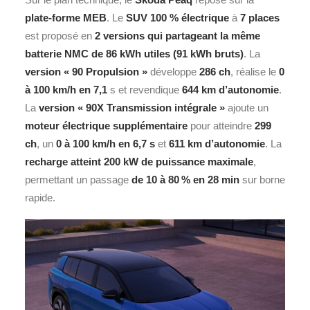
plate‑forme MEB
. Le
SUV 100 % électrique
à
7 places
est proposé en
2 versions qui partageant la même
batterie NMC de 86 kWh utiles (91 kWh bruts)
. La
version « 90 Propulsion »
développe
286 ch
, réalise le
0
à 100 km/h en 7,1
s et revendique
644 km d’autonomie
.
La
version « 90X Transmission intégrale »
ajoute un
moteur électrique supplémentaire
pour atteindre
299
ch
, un
0 à 100 km/h en 6,7 s
et
611 km d’autonomie
. La
recharge atteint 200 kW de puissance maximale
,
permettant un passage
de 10 à 80 % en 28 min
sur borne
rapide.