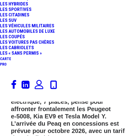
LES HYBRIDES
LES SPORTIVES
LES CITADINES
LES SUV
LES VÉHICULES MILITAIRES
LES AUTOMOBILES DE LUXE
LES COUPÉS
LES VOITURES PAS CHÈRES
LES CABRIOLETS
LES « SANS PERMIS »
CARTE
PRO
Skoda propulse le Peaq au rang de
nouveau porte‑étendard électrique en
dévoilant un grand SUV 100 %
électrique, 7 places, pensé pour
affronter frontalement les Peugeot
e‑5008, Kia EV9 et Tesla Model Y.
L’arrivée du Peaq en concessions est
prévue pour octobre 2026, avec un tarif