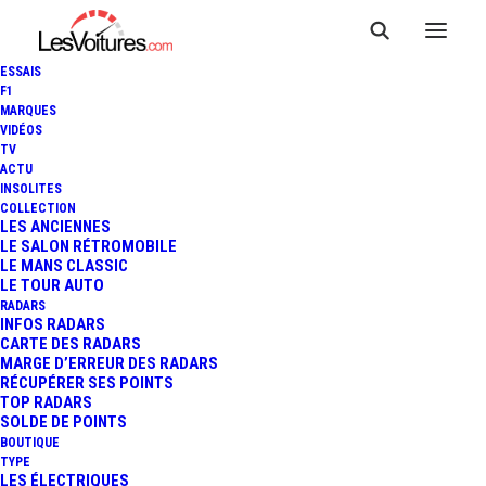
ESSAIS
F1
MARQUES
VIDÉOS
TV
ACTU
SKODA PEAQ : NOUVEAU SUV
INSOLITES
COLLECTION
100 % ÉLECTRIQUE À 7
LES ANCIENNES
LE SALON RÉTROMOBILE
LE MANS CLASSIC
PLACES
LE TOUR AUTO
RADARS
INFOS RADARS
CARTE DES RADARS
6 Minutes
|
24 juin 2026
MARGE D’ERREUR DES RADARS
RÉCUPÉRER SES POINTS
TOP RADARS
SOLDE DE POINTS
BOUTIQUE
TYPE
LES ÉLECTRIQUES
FR