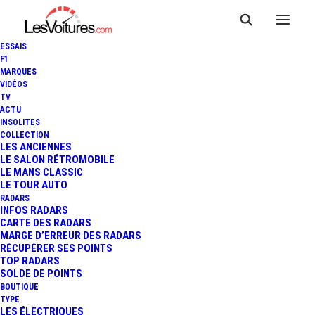
ESSAIS
F1
MARQUES
VIDÉOS
TV
ALFA ROMEO 8C 2900B
ACTU
INSOLITES
BERLINETTA TOURING : ÉLUE
COLLECTION
LES ANCIENNES
LE SALON RÉTROMOBILE
LA PLUS PRESTIGIEUSE DES
LE MANS CLASSIC
LE TOUR AUTO
AUTOMOBILES
RADARS
INFOS RADARS
CARTE DES RADARS
MARGE D’ERREUR DES RADARS
RÉCUPÉRER SES POINTS
3 Minutes
|
8 février 2019
TOP RADARS
SOLDE DE POINTS
BOUTIQUE
TYPE
LES ÉLECTRIQUES