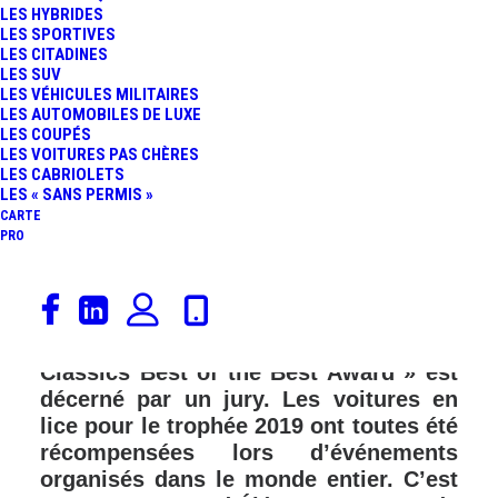
LES HYBRIDES
FR
LES SPORTIVES
LES CITADINES
LES SUV
LES VÉHICULES MILITAIRES
LES AUTOMOBILES DE LUXE
LES COUPÉS
LES VOITURES PAS CHÈRES
LES CABRIOLETS
LES « SANS PERMIS »
CARTE
PRO
Quelle est la plus prestigieuse
automobile au monde ? Chaque année
depuis 2015, le prix « The Peninsula
Classics Best of the Best Award » est
décerné par un jury. Les voitures en
lice pour le trophée 2019 ont toutes été
récompensées lors d’événements
organisés dans le monde entier. C’est