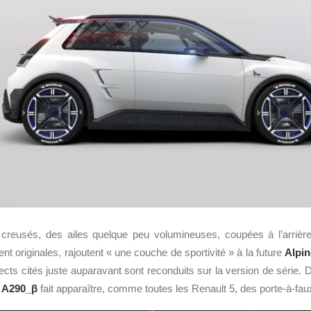
s creusés, des ailes quelque peu volumineuses, coupées à l’arrièr
nt originales, rajoutent « une couche de sportivité » à la future
Alpin
pects cités juste auparavant sont reconduits sur la version de série. 
e
A290_β
fait apparaître, comme toutes les Renault 5, des porte-à-faux