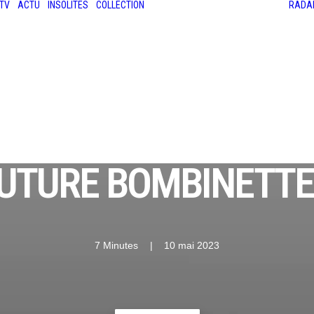
TV
ACTU
INSOLITES
COLLECTION
RADA
LES ANCIENNES
LE SALON RÉTROMOBILE
LE MANS CLASSIC
LE TOUR AUTO
 FUTURE BOMBINETTE
7 Minutes
|
10 mai 2023