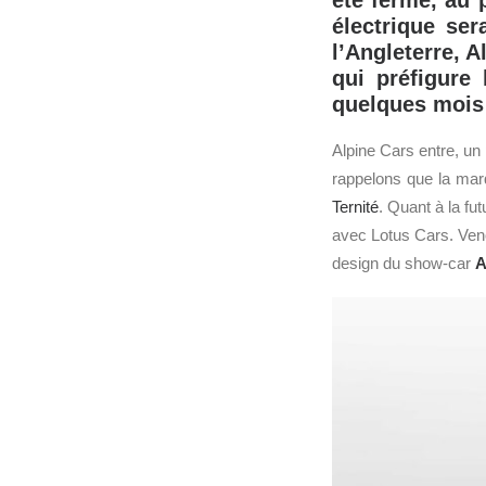
été fermé, au 
électrique ser
l’Angleterre, 
qui préfigure
quelques mois 
Alpine Cars entre, un
rappelons que la mar
Ternité
. Quant à la fu
avec Lotus Cars. Veno
design du show-car
A