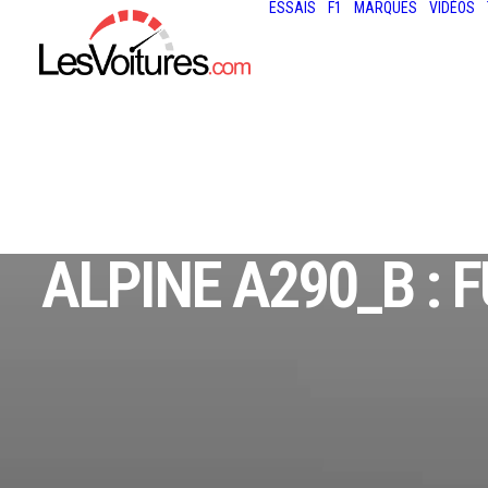
ESSAIS
F1
MARQUES
VIDÉOS
ALPINE A290_Β :