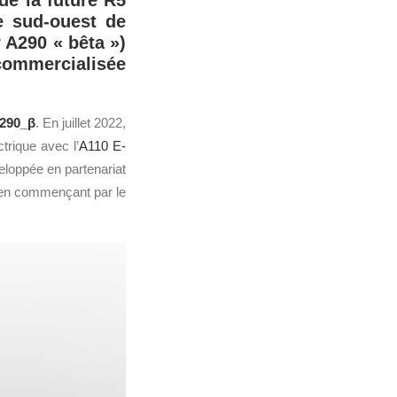
de la future R5
le sud-ouest de
 A290 « bêta »)
commercialisée
290_β
. En juillet 2022,
trique avec l’
A110 E-
veloppée en partenariat
n commençant par le