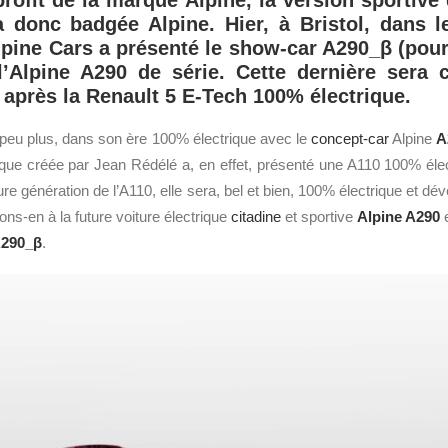
profit de la marque Alpine, la version sportive 
a donc badgée Alpine. Hier, à Bristol, dans 
Alpine Cars a présenté le show-car A290_β (pour
 l’Alpine A290 de série. Cette dernière sera 
après la Renault 5 E-Tech 100% électrique.
 peu plus, dans son ère 100% électrique avec le
concept-car
Alpine
A
que créée par Jean Rédélé a, en effet, présenté une A110 100% élec
ture génération de l’A110, elle sera, bel et bien, 100% électrique et dé
ns-en à la future voiture électrique
citadine
et sportive
Alpine A290
e
290_β
.