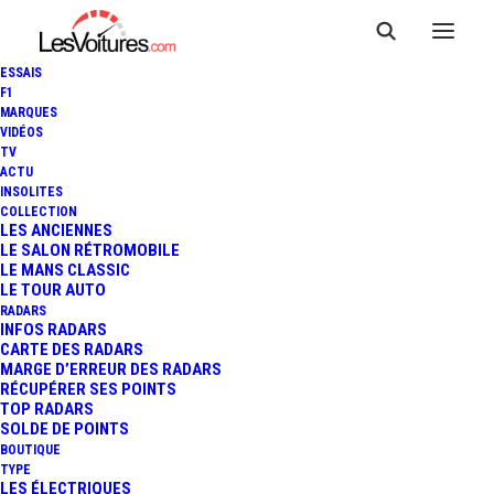
ESSAIS
F1
MARQUES
VIDÉOS
TV
ACTU
ALPINE A390 : LE SUV 100%
INSOLITES
COLLECTION
ÉLECTRIQUE SERA RÉVÉLÉ LE
LES ANCIENNES
LE SALON RÉTROMOBILE
LE MANS CLASSIC
27 MAI À DIEPPE
LE TOUR AUTO
RADARS
INFOS RADARS
CARTE DES RADARS
3 Minutes
|
1 mai 2025
MARGE D’ERREUR DES RADARS
RÉCUPÉRER SES POINTS
TOP RADARS
SOLDE DE POINTS
BOUTIQUE
TYPE
LES ÉLECTRIQUES
FR