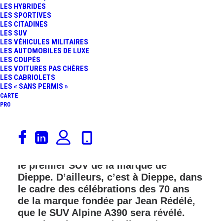
LES HYBRIDES
LES SPORTIVES
LES CITADINES
LES SUV
LES VÉHICULES MILITAIRES
LES AUTOMOBILES DE LUXE
LES COUPÉS
LES VOITURES PAS CHÈRES
LES CABRIOLETS
LES « SANS PERMIS »
CARTE
PRO
Plus que quelques jours d’attente
avant la révélation du SUV 100%
électrique Alpine, qui sera également
le premier SUV de la marque de
Dieppe. D’ailleurs, c’est à Dieppe, dans
le cadre des célébrations des 70 ans
de la marque fondée par Jean Rédélé,
que le SUV Alpine A390 sera révélé.