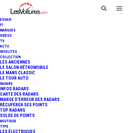
ESSAIS
F1
MARQUES
VIDÉOS
ATTESTATION DE
TV
ACTU
DÉPLACEMENT
INSOLITES
COLLECTION
DÉROGATOIRE : VOICI LA
LES ANCIENNES
LE SALON RÉTROMOBILE
LE MANS CLASSIC
NOUVELLE VERSION DU 28
LE TOUR AUTO
RADARS
NOVEMBRE
INFOS RADARS
CARTE DES RADARS
MARGE D’ERREUR DES RADARS
RÉCUPÉRER SES POINTS
TOP RADARS
3 Minutes
|
28 novembre 2020
SOLDE DE POINTS
BOUTIQUE
TYPE
LES ÉLECTRIQUES