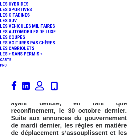
LES HYBRIDES
LES SPORTIVES
FR
LES CITADINES
LES SUV
LES VÉHICULES MILITAIRES
LES AUTOMOBILES DE LUXE
LES COUPÉS
LES VOITURES PAS CHÈRES
LES CABRIOLETS
LES « SANS PERMIS »
CARTE
PRO
Aujourd’hui, le samedi 28 novembre, la
France entre dans une nouvelle phase
de son second confinement, ce dernier
ayant débuté, en tant que
reconfinement, le 30 octobre dernier.
Suite aux annonces du gouvernement
de mardi dernier, les règles en matière
de déplacement s’assouplissent et les