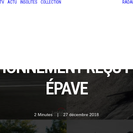
TV
ACTU
INSOLITES
COLLECTION
RADA
LES ANCIENNES
LE SALON RÉTROMOBILE
LE MANS CLASSIC
LE TOUR AUTO
ATIONNEMENT REÇU 
ÉPAVE
2 Minutes
|
27 décembre 2018