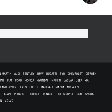
N MARTIN
AUDI
BENTLEY
BMW
BUGATTI
BYD
CHEVROLET
CITROËN
RARI
FIAT
FORD
HONDA
HYUNDAI
INFINITI
JAGUAR
JEEP
KIA
LAND ROVER
LEXUS
LOTUS
MASERATI
MAZDA
MCLAREN
PAGANI
PEUGEOT
PORSCHE
RENAULT
ROLLS-ROYCE
SEAT
SKODA
EN
VOLVO