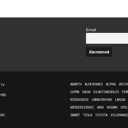
Email
N
ABARTH
ALFA ROMEO
ALPINE
ASTO
 TV
CUPRA
DACIA
DS AUTOMOBILES
FER
 PRO
KOENIGSEGG
LAMBORGHINI
LANCIA
MERCEDES-BENZ
MINI
NISSAN
OPEL
SSIC
SMART
TESLA
TOYOTA
VOLKSWAG