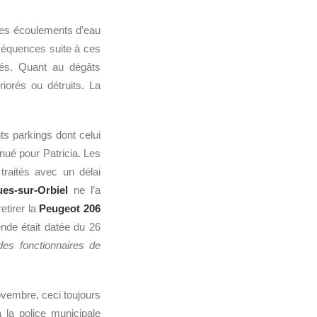
bles écoulements d’eau
nséquences suite à ces
sés. Quant au dégâts
iorés ou détruits. La
nts parkings dont celui
inué pour Patricia. Les
traités avec un délai
es-sur-Orbiel
ne l’a
etirer la
Peugeot 206
de était datée du 26
es fonctionnaires de
ovembre, ceci toujours
 la police municipale