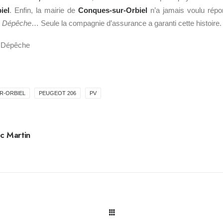
iel
. Enfin, la mairie de
Conques-sur-Orbiel
n’a jamais voulu répon
 Dépêche
… Seule la compagnie d’assurance a garanti cette histoire.
 Dépêche
R-ORBIEL
PEUGEOT 206
PV
c Martin