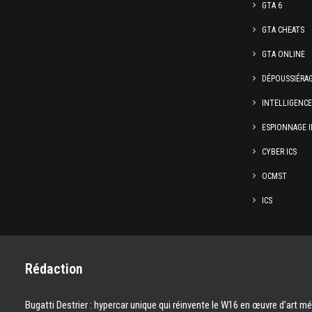
GTA 6
GTA CHEATS
GTA ONLINE
DÉPOUSSIÉRA
INTELLIGENC
ESPIONNAGE I
CYBER ICS
OCMST
ICS
Rédaction
Bugatti Destrier : hypercar unique qui réinvente le W16 en œuvre d’art m