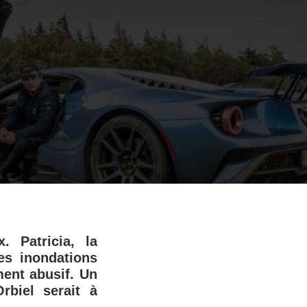
. Patricia, la
es inondations
ment abusif. Un
rbiel serait à