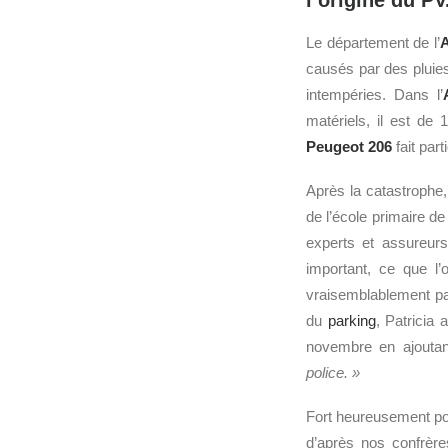
l’origine du PV
Le département de l’
causés par des pluies
intempéries. Dans l’
matériels, il est de
Peugeot
206
fait part
Après la catastrophe, 
de l’école primaire de 
experts et assureurs
important, ce que l
vraisemblablement pas
du
parking
, Patricia
novembre en ajoutan
police. »
Fort heureusement pou
d’après nos confrèr