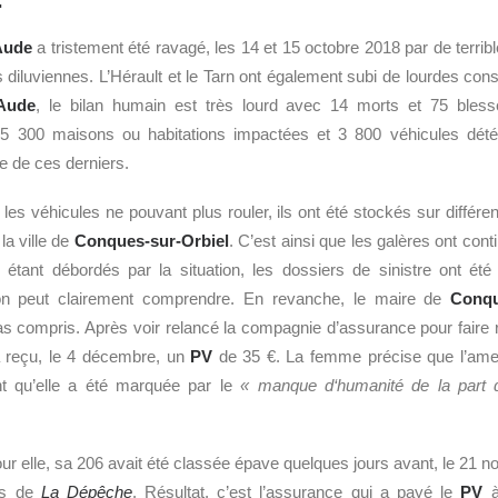
.
Aude
a tristement été ravagé, les 14 et 15 octobre 2018 par de terri
 diluviennes. L’Hérault et le Tarn ont également subi de lourdes co
Aude
, le bilan humain est très lourd avec 14 morts et 75 bles
 15 300 maisons ou habitations impactées et 3 800 véhicules détér
ie de ces derniers.
les véhicules ne pouvant plus rouler, ils ont été stockés sur différe
la ville de
Conques-sur-Orbiel
. C’est ainsi que les galères ont cont
 étant débordés par la situation, les dossiers de sinistre ont été 
’on peut clairement comprendre. En revanche, le maire de
Conqu
 compris. Après voir relancé la compagnie d’assurance pour faire r
 a reçu, le 4 décembre, un
PV
de 35 €. La femme précise que l’amen
t qu’elle a été marquée par le
« manque d‘humanité de la part d
r elle, sa 206 avait été classée épave quelques jours avant, le 21 n
es de
La Dépêche
. Résultat, c’est l’assurance qui a payé le
PV
à