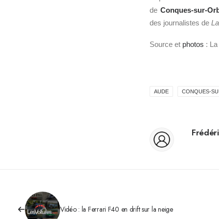
de
Conques-sur-Orb
des journalistes de
La
Source et
photos
: La
AUDE
CONQUES-SU
Frédéri
Vidéo : la Ferrari F40 en drift sur la neige