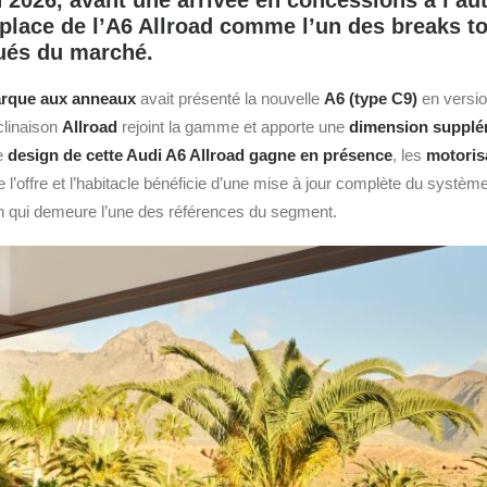
in 2026, avant une arrivée en concessions à l’a
 place de l’A6 Allroad comme l’un des breaks to
ués du marché.
rque aux anneaux
avait présenté la nouvelle
A6 (type C9)
en versi
clinaison
Allroad
rejoint la gamme et apporte une
dimension supplém
e
design de cette
Audi
A6 Allroad gagne en présence
, les
motorisa
e l’offre et l’habitacle bénéficie d’une mise à jour complète du systèm
on qui demeure l’une des références du segment.