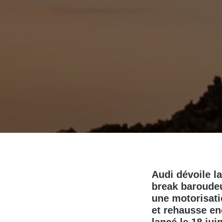
Audi dévoile l
break baroudeu
une motorisati
et rehausse en