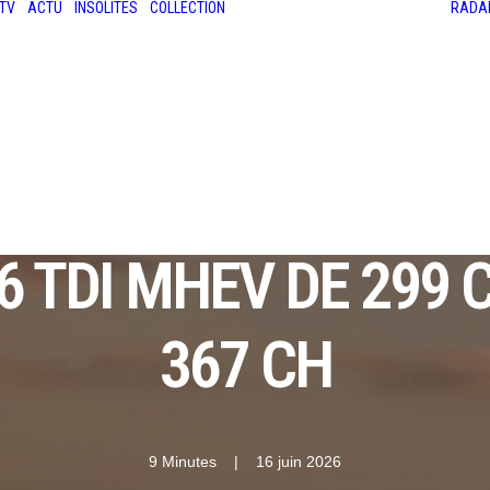
TV
ACTU
INSOLITES
COLLECTION
RADA
LES ANCIENNES
LE SALON RÉTROMOBILE
LE MANS CLASSIC
LE TOUR AUTO
ROAD : LA NOUVELL
6 TDI MHEV DE 299 
367 CH
9 Minutes
|
16 juin 2026