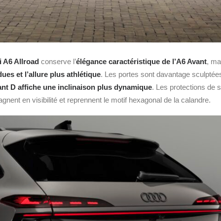
i A6 Allroad
conserve l’
élégance caractéristique de l’
A6 Avant
, ma
ues et l’allure plus athlétique
. Les portes sont davantage sculptées,
nt D affiche une inclinaison plus dynamique
. Les protections de
gnent en visibilité et reprennent le motif hexagonal de la calandre.