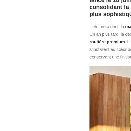
lancé le 18 ju
consolidant la
plus sophistiq
L’été précédent, la
ma
Un an plus tard, la dé
routière premium
. L
s’installent au cœur d
conservant une finiti