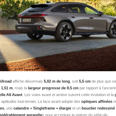
Allroad
affiche désormais
5,02 m de long
, soit
5,5 cm
de plus que sa
à 1,51 m
, mais la
largeur progresse de 8,5 cm
par rapport à l’ancien
elle A6 Avant
. Les voies avant et arrière suivent cette évolution et la
s aptitudes tout‑terrain. La face avant adopte des
optiques affinées
of
ses
, une
calandre « Singleframe » élargie
et un
bouclier redessiné
nsidérablement agrandie
s pour accentuer la stature du véhicule.