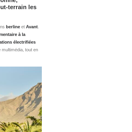
utomne,
ut‑terrain les
ons
berline
et
Avant
.
entaire à la
tions électrifiées
e multimédia, tout en