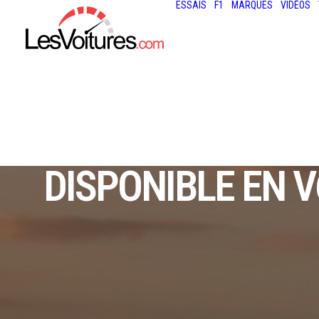
ESSAIS
F1
MARQUES
VIDÉOS
AUDI A6 ALL
DISPONIBLE EN V