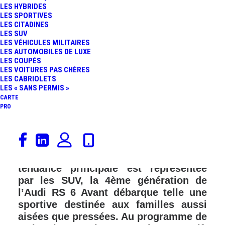
LES HYBRIDES
LES SPORTIVES
LES CITADINES
LES SUV
LES VÉHICULES MILITAIRES
LES AUTOMOBILES DE LUXE
LES COUPÉS
LES VOITURES PAS CHÈRES
LES CABRIOLETS
LES « SANS PERMIS »
CARTE
PRO
C’est peut-être la nouveauté la plus
attendue de l’été voire de l’année. Sur
un marché automobile mondial dont la
tendance principale est représentée
par les SUV, la 4ème génération de
l’Audi RS 6 Avant débarque telle une
sportive destinée aux familles aussi
aisées que pressées. Au programme de