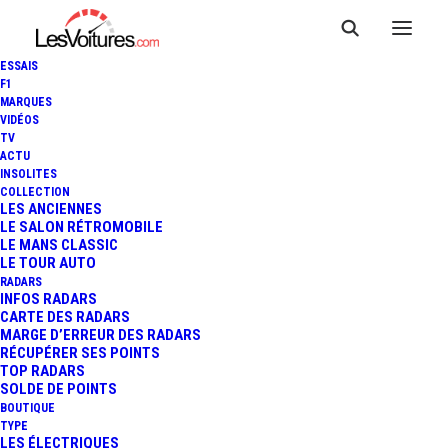
ESSAIS
F1
MARQUES
VIDÉOS
TV
ACTU
AUDI RS 6 AVANT : 600 CH
INSOLITES
COLLECTION
POUR LA NOUVELLE
LES ANCIENNES
LE SALON RÉTROMOBILE
LE MANS CLASSIC
SPORTIVE FAMILIALE
LE TOUR AUTO
RADARS
INFOS RADARS
CARTE DES RADARS
6 Minutes
|
21 août 2019
MARGE D’ERREUR DES RADARS
RÉCUPÉRER SES POINTS
TOP RADARS
SOLDE DE POINTS
BOUTIQUE
TYPE
LES ÉLECTRIQUES
FR