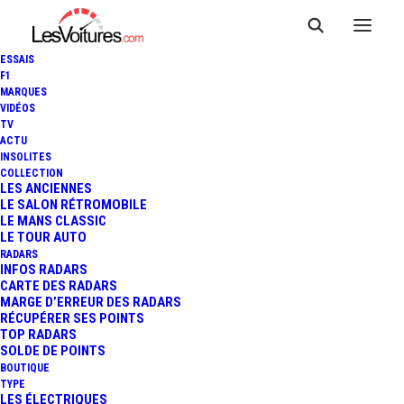
ESSAIS
F1
MARQUES
VIDÉOS
TV
ACTU
AUDI TT RS : UN PROTOTYPE
INSOLITES
COLLECTION
SE SORT AU NÜRBURGRING
LES ANCIENNES
LE SALON RÉTROMOBILE
LE MANS CLASSIC
(VIDÉO)
LE TOUR AUTO
RADARS
INFOS RADARS
CARTE DES RADARS
1 Minute
|
16 avril 2016
MARGE D’ERREUR DES RADARS
RÉCUPÉRER SES POINTS
TOP RADARS
SOLDE DE POINTS
BOUTIQUE
TYPE
LES ÉLECTRIQUES
FR