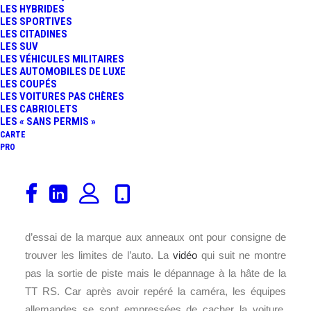
LES HYBRIDES
LES SPORTIVES
LES CITADINES
LES SUV
LES VÉHICULES MILITAIRES
LES AUTOMOBILES DE LUXE
LES COUPÉS
LES VOITURES PAS CHÈRES
LES CABRIOLETS
LES « SANS PERMIS »
CARTE
PRO
En plein développement de la future
Audi
TT RS
cette
semaine, un prototype du coupé est venu taper le rail sur
le tracé du Nürburgring. Il semblerait donc que les pilotes
d’essai de la marque aux anneaux ont pour consigne de
trouver les limites de l’auto. La
vidéo
qui suit ne montre
pas la sortie de piste mais le dépannage à la hâte de la
TT RS. Car après avoir repéré la caméra, les équipes
allemandes se sont empressées de cacher la voiture,