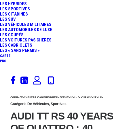
LES HYBRIDES
ICONIC : 400 CH ET 10
LES SPORTIVES
LES CITADINES
LES SUV
EXEMPLAIRES POUR LA
LES VÉHICULES MILITAIRES
LES AUTOMOBILES DE LUXE
LES COUPÉS
FRANCE
LES VOITURES PAS CHÈRES
LES CABRIOLETS
LES « SANS PERMIS »
CARTE
PRO
16 octobre 2020
Audi
,
Actualités Automobiles
,
Rédaction
,
Constructeurs
,
Catégorie De Véhicules
,
Sportives
AUDI TT RS 40 YEARS
OF QUATTRO : 40