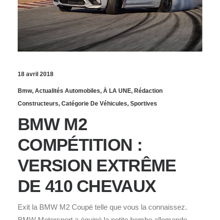
18 avril 2018
Bmw
,
Actualités Automobiles
,
À LA UNE
,
Rédaction
Constructeurs
,
Catégorie De Véhicules
,
Sportives
BMW M2
COMPÉTITION :
VERSION EXTRÊME
DE 410 CHEVAUX
Exit la BMW M2 Coupé telle que vous la connaissez.
BMW Motorsport a équipé la petite bombe allemande