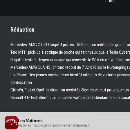
ICS
Rédaction
Mercedes-AMG GT 53 Coupé 4 portes : 544 ch pour redéfinir le grand to
Telo MT1 : pick‑up électrique de poche qui fait mieux que le Tesla Cyber
Bugatti Destrier : hypercar unique qui réinvente le W16 en œuvre d’art m
Mercedes-AMG CLA 45 : chrono record de 7’32″070 sur le Nürburgring (
Loi Ripost : les jeunes conducteurs bientôt interdits de voitures puissa
confiscation
Citroën, Fiat et Opel : la direction assistée électrique peut provoquer un
Renault 4 E-Tech électrique : nouvelle voiture de la Gendarmerie nation
Les Voitures
© 2026 Les Voitures. | Tous droits réservés.
Installez l'application pour ne rien manquer !