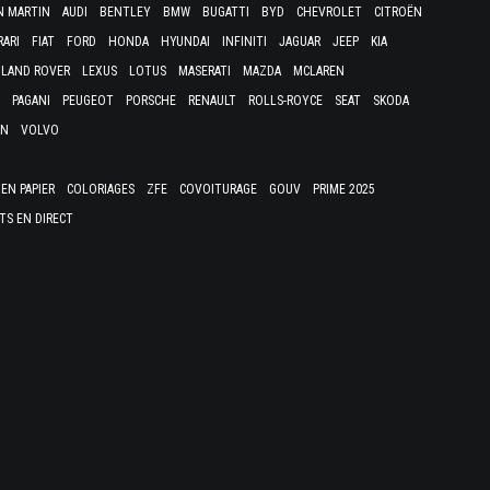
N MARTIN
AUDI
BENTLEY
BMW
BUGATTI
BYD
CHEVROLET
CITROËN
RARI
FIAT
FORD
HONDA
HYUNDAI
INFINITI
JAGUAR
JEEP
KIA
LAND ROVER
LEXUS
LOTUS
MASERATI
MAZDA
MCLAREN
PAGANI
PEUGEOT
PORSCHE
RENAULT
ROLLS-ROYCE
SEAT
SKODA
EN
VOLVO
EN PAPIER
COLORIAGES
ZFE
COVOITURAGE
GOUV
PRIME 2025
TS EN DIRECT