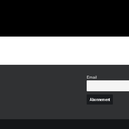
LE »,
Email
N