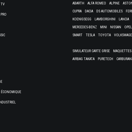
ABARTH
ALFA ROMEO
ALPINE
ASTO
 TV
CUPRA
DACIA
DS AUTOMOBILES
FER
 PRO
KOENIGSEGG
LAMBORGHINI
LANCIA
MERCEDES-BENZ
MINI
NISSAN
OPEL
SSIC
SMART
TESLA
TOYOTA
VOLKSWAG
SIMULATEUR CARTE GRISE
MAQUETTES 
AIRBAG TAKATA
PURETECH
CARBURAN
GE
E ÉCONOMIQUE
NDUSTRIEL