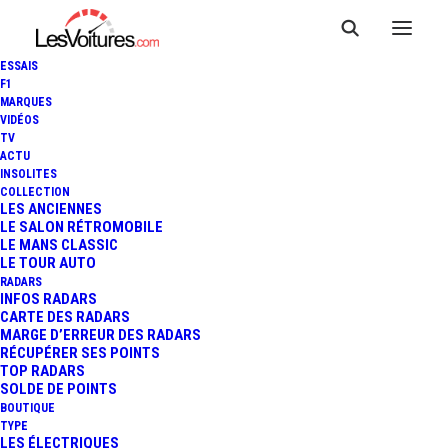
ESSAIS
F1
MARQUES
VIDÉOS
TV
ACTU
INSOLITES
COLLECTION
LES ANCIENNES
LE SALON RÉTROMOBILE
LE MANS CLASSIC
LE TOUR AUTO
RADARS
INFOS RADARS
CARTE DES RADARS
MARGE D’ERREUR DES RADARS
RÉCUPÉRER SES POINTS
TOP RADARS
24 novembre 2023
SOLDE DE POINTS
BOUTIQUE
ABT XGT : AUDI R8 DE
TYPE
LES ÉLECTRIQUES