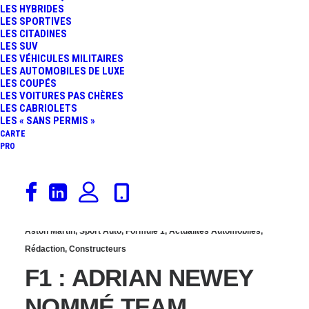
LES HYBRIDES
PRÉSENTE LA LIVRÉE
LES SPORTIVES
LES CITADINES
LES SUV
DE L’AMR26,
LES VÉHICULES MILITAIRES
LES AUTOMOBILES DE LUXE
LES COUPÉS
MONOPLACE CONÇUE
LES VOITURES PAS CHÈRES
LES CABRIOLETS
PAR LE GÉNIE ADRIAN
LES « SANS PERMIS »
CARTE
PRO
NEWEY
27 novembre 2025
Aston Martin
,
Sport Auto
,
Formule 1
,
Actualités Automobiles
,
Rédaction
,
Constructeurs
F1 : ADRIAN NEWEY
NOMMÉ TEAM