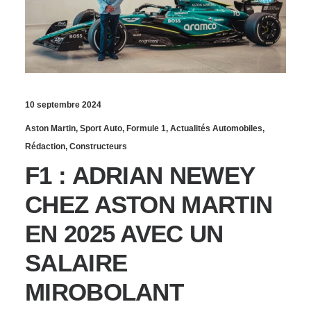
10 septembre 2024
Aston Martin
,
Sport Auto
,
Formule 1
,
Actualités Automobiles
,
Rédaction
,
Constructeurs
F1 : ADRIAN NEWEY
CHEZ ASTON MARTIN
EN 2025 AVEC UN
SALAIRE
MIROBOLANT