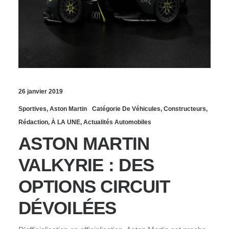
26 janvier 2019
Sportives
,
Aston Martin
Catégorie De Véhicules
,
Constructeurs
,
Rédaction
,
À LA UNE
,
Actualités Automobiles
ASTON MARTIN
VALKYRIE : DES
OPTIONS CIRCUIT
DÉVOILÉES