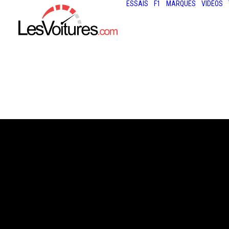
ESSAIS
F1
MARQUES
VIDÉOS
29 octobre 2022
ALFA ROMEO GI
STELVIO :