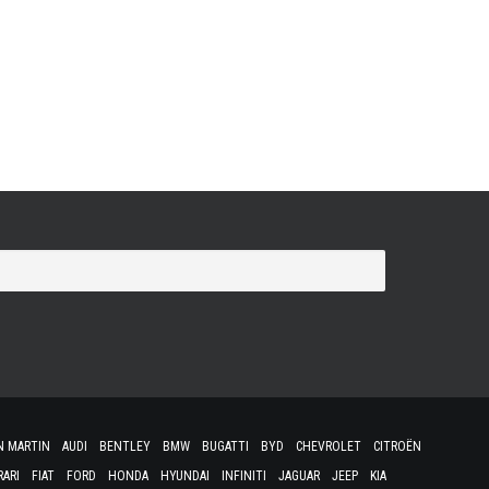
toire avec le Stelvio. Le constructeur transalpin, dont
ADN, dévoile son gros bébé dans sa version la plus
e du Stelvio, Alfa Romeo vise les Porsche Macan et
N MARTIN
AUDI
BENTLEY
BMW
BUGATTI
BYD
CHEVROLET
CITROËN
RARI
FIAT
FORD
HONDA
HYUNDAI
INFINITI
JAGUAR
JEEP
KIA