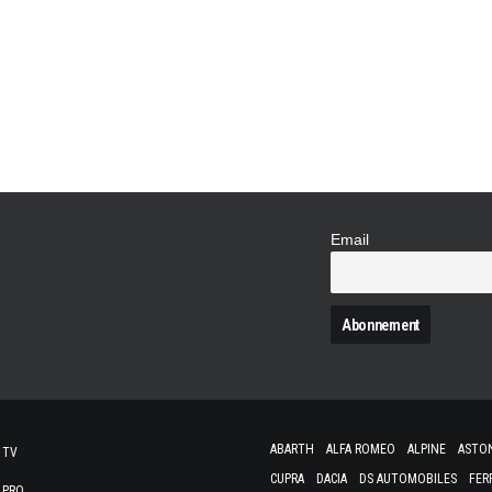
Alfa Romeo dégaine le premier SUV de son his
les épopées sportives d'antan ont créé son 
puissante, comme la Giulia. En ligne de mir
Jaguar F-Pace. Esthétiquement,…
Email
N
ABARTH
ALFA ROMEO
ALPINE
ASTO
 TV
CUPRA
DACIA
DS AUTOMOBILES
FER
 PRO