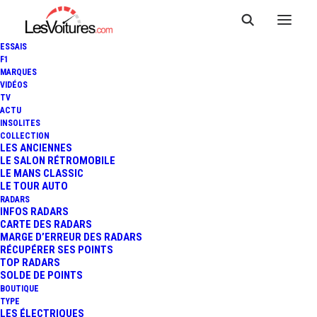
ESSAIS
F1
MARQUES
VIDÉOS
TV
ACTU
INSOLITES
COLLECTION
LES ANCIENNES
LE SALON RÉTROMOBILE
LE MANS CLASSIC
LE TOUR AUTO
RADARS
INFOS RADARS
CARTE DES RADARS
MARGE D’ERREUR DES RADARS
RÉCUPÉRER SES POINTS
TOP RADARS
27 mars 2018
SOLDE DE POINTS
BOUTIQUE
CHINE : UN INCROYABLE
TYPE
LES ÉLECTRIQUES