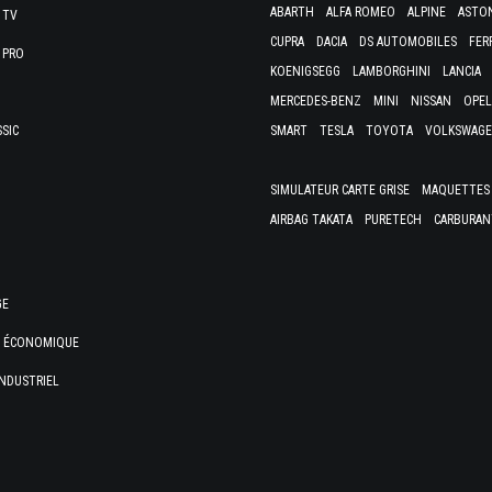
ABARTH
ALFA ROMEO
ALPINE
ASTO
 TV
CUPRA
DACIA
DS AUTOMOBILES
FER
 PRO
KOENIGSEGG
LAMBORGHINI
LANCIA
MERCEDES-BENZ
MINI
NISSAN
OPEL
SSIC
SMART
TESLA
TOYOTA
VOLKSWAG
SIMULATEUR CARTE GRISE
MAQUETTES 
AIRBAG TAKATA
PURETECH
CARBURAN
GE
E ÉCONOMIQUE
NDUSTRIEL