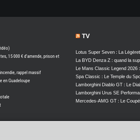
TV
vidéo)
Lotus Super Seven : La Légère
ntes, 15 000 € d’amende, prison et
La BYD Denza Z : quand la super
Le Mans Classic Legend 2026 :
 incendie, rappel massif
Spa Classic : Le Temple du Sp
ale en Guadeloupe
Lamborghini Diablo GT : Le Di
Lamborghini Urus SE Performa
totale
Mercedes-AMG GT : Le Coupé 
t