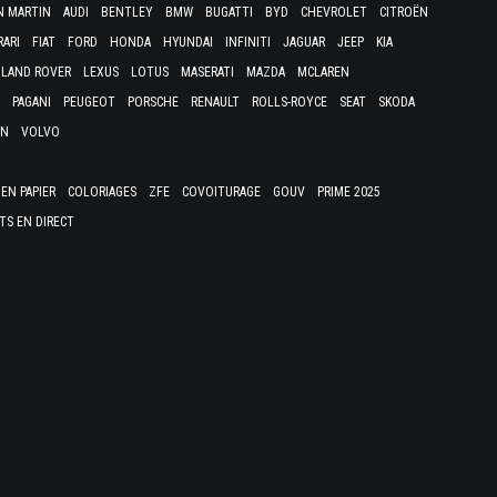
N MARTIN
AUDI
BENTLEY
BMW
BUGATTI
BYD
CHEVROLET
CITROËN
RARI
FIAT
FORD
HONDA
HYUNDAI
INFINITI
JAGUAR
JEEP
KIA
LAND ROVER
LEXUS
LOTUS
MASERATI
MAZDA
MCLAREN
PAGANI
PEUGEOT
PORSCHE
RENAULT
ROLLS-ROYCE
SEAT
SKODA
EN
VOLVO
EN PAPIER
COLORIAGES
ZFE
COVOITURAGE
GOUV
PRIME 2025
TS EN DIRECT