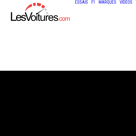
ESSAIS
F1
MARQUES
VIDÉOS
19 février 2015
LAMBORGHINI 
: MANSORY LUI