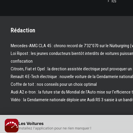
ICS
Rédaction
Mercedes-AMG CLA 45 : chrono record de 7’32″070 sur le Nürburgring (
Loi Ripost : les jeunes conducteurs bientôt interdits de voitures puissa
confiscation
Citroën, Fiat et Opel : la direction assistée électrique peut provoquer un
Renault 4 E-Tech électrique : nouvelle voiture de la Gendarmerie nation
Coffre de toit : nos conseils pour un choix optimal
Audi A2 e-tron : la future star du Mondial de l’Auto mise sur l’efficience 
Vidéo : la Gendarmerie nationale déploie une Audi RS 3 saisie à un bandi
Les Voitures
© 2026 Les Voitures. | Tous droits réservés.
Installez l'application pour ne rien manquer !