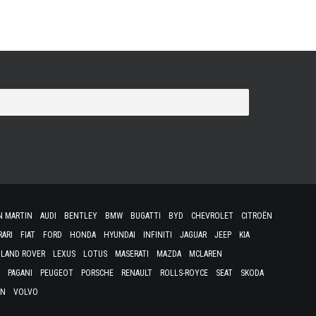
N MARTIN
AUDI
BENTLEY
BMW
BUGATTI
BYD
CHEVROLET
CITROËN
RARI
FIAT
FORD
HONDA
HYUNDAI
INFINITI
JAGUAR
JEEP
KIA
LAND ROVER
LEXUS
LOTUS
MASERATI
MAZDA
MCLAREN
PAGANI
PEUGEOT
PORSCHE
RENAULT
ROLLS-ROYCE
SEAT
SKODA
EN
VOLVO