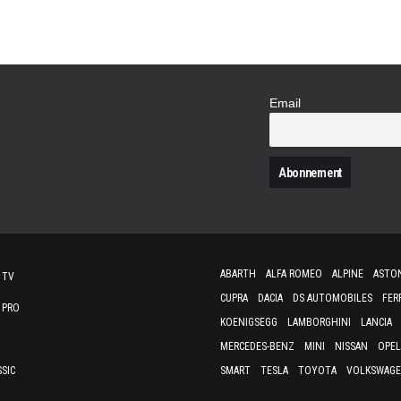
Email
N
ABARTH
ALFA ROMEO
ALPINE
ASTO
 TV
CUPRA
DACIA
DS AUTOMOBILES
FER
 PRO
KOENIGSEGG
LAMBORGHINI
LANCIA
MERCEDES-BENZ
MINI
NISSAN
OPEL
SSIC
SMART
TESLA
TOYOTA
VOLKSWAG