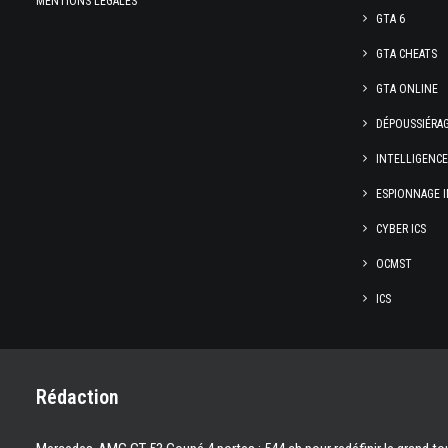
MENTIONS LÉGALES
GTA 6
GTA CHEATS
GTA ONLINE
DÉPOUSSIÉRA
INTELLIGENC
ESPIONNAGE I
CYBER ICS
OCMST
ICS
Rédaction