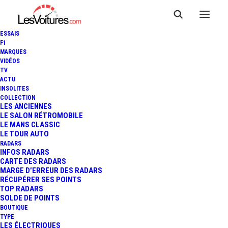
ESSAIS
F1
MARQUES
VIDÉOS
TV
ACTU
INSOLITES
F1 : ROSS BROWN ET
COLLECTION
LES ANCIENNES
LE SALON RÉTROMOBILE
MERCEDES C'EST FINI !
LE MANS CLASSIC
LE TOUR AUTO
RADARS
INFOS RADARS
1 Minute
|
29 octobre 2013
CARTE DES RADARS
MARGE D’ERREUR DES RADARS
RÉCUPÉRER SES POINTS
TOP RADARS
SOLDE DE POINTS
BOUTIQUE
FR
TYPE
LES ÉLECTRIQUES