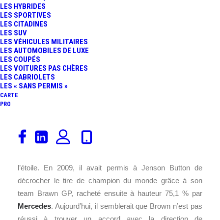
LES HYBRIDES
LES SPORTIVES
LES CITADINES
LES SUV
LES VÉHICULES MILITAIRES
LES AUTOMOBILES DE LUXE
LES COUPÉS
LES VOITURES PAS CHÈRES
LES CABRIOLETS
LES « SANS PERMIS »
CARTE
PRO
D’après la
BBC
,
Ross Brown
quittera l’écurie
Mercedes
AMG Petronas
à la fin de la saison. Depuis 2010, il est le
Directeur Général de la structure propre à la marque à
l’étoile. En 2009, il avait permis à Jenson Button de
décrocher le tire de champion du monde grâce à son
team Brawn GP, racheté ensuite à hauteur 75,1 % par
Mercedes
. Aujourd’hui, il semblerait que Brown n’est pas
réussi à trouver un accord avec la direction de