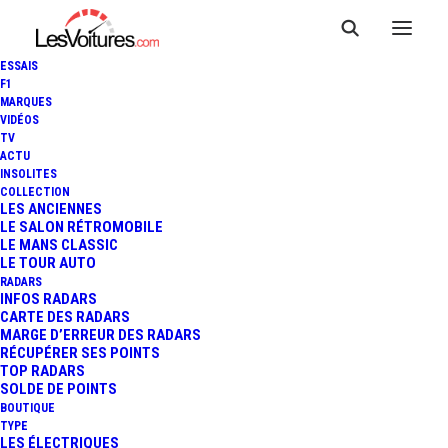
ESSAIS
F1
MARQUES
VIDÉOS
TV
ACTU
INSOLITES
COLLECTION
LES ANCIENNES
LE SALON RÉTROMOBILE
LE MANS CLASSIC
LE TOUR AUTO
RADARS
INFOS RADARS
CARTE DES RADARS
MARGE D’ERREUR DES RADARS
RÉCUPÉRER SES POINTS
TOP RADARS
8 septembre 2021
SOLDE DE POINTS
BOUTIQUE
BMW I VISION CIRCULAR
TYPE
LES ÉLECTRIQUES