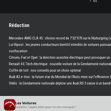
ICS
Rédaction
Mercedes-AMG CLA 45 : chrono record de 7’32″070 sur le Nürburgring (
Loi Ripost : les jeunes conducteurs bientôt interdits de voitures puissa
confiscation
Citroën, Fiat et Opel : la direction assistée électrique peut provoquer un
Renault 4 E-Tech électrique : nouvelle voiture de la Gendarmerie nation
Coffre de toit : nos conseils pour un choix optimal
Audi A2 e-tron : la future star du Mondial de l’Auto mise sur l’efficience 
Vidéo : la Gendarmerie nationale déploie une Audi RS 3 saisie à un bandi
Les Voitures
© 2026 Les Voitures. | Tous droits réservés.
Installez l'application pour ne rien manquer !