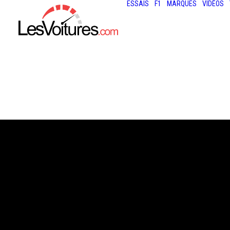
ESSAIS
F1
MARQUES
VIDÉOS
12 août 2018
IN MY FEELINGS
CHALLENGE : D