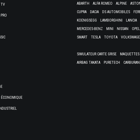
ABARTH
ALFA ROMEO
ALPINE
ASTO
 TV
CUPRA
DACIA
DS AUTOMOBILES
FER
 PRO
KOENIGSEGG
LAMBORGHINI
LANCIA
MERCEDES-BENZ
MINI
NISSAN
OPEL
SSIC
SMART
TESLA
TOYOTA
VOLKSWAG
SIMULATEUR CARTE GRISE
MAQUETTES 
AIRBAG TAKATA
PURETECH
CARBURAN
GE
E ÉCONOMIQUE
NDUSTRIEL