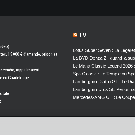
TV
vidéo)
Lotus Super Seven : La Légère
ntes, 15 000 € d’amende, prison et
La BYD Denza Z : quand la super
Le Mans Classic Legend 2026 :
 incendie, rappel massif
Spa Classic : Le Temple du Sp
ale en Guadeloupe
Lamborghini Diablo GT : Le Di
Lamborghini Urus SE Performa
totale
Mercedes-AMG GT : Le Coupé 
t