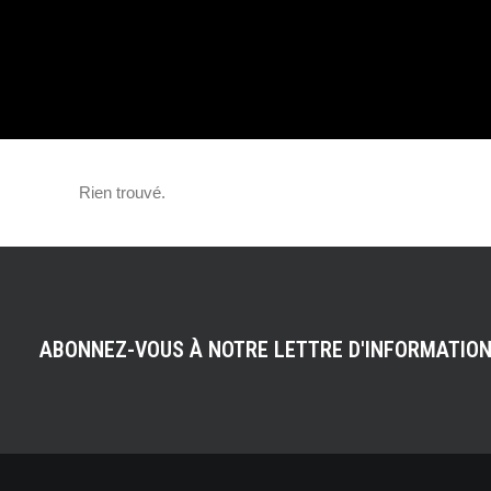
CÔTÉ DE SA VOI
ROULE, LE DÉFI
Rien trouvé.
DANGEREUX DE 
ABONNEZ-VOUS À NOTRE LETTRE D'INFORMATIO