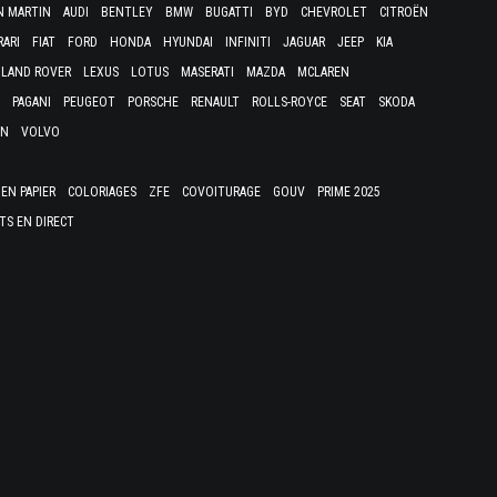
N MARTIN
AUDI
BENTLEY
BMW
BUGATTI
BYD
CHEVROLET
CITROËN
RARI
FIAT
FORD
HONDA
HYUNDAI
INFINITI
JAGUAR
JEEP
KIA
LAND ROVER
LEXUS
LOTUS
MASERATI
MAZDA
MCLAREN
PAGANI
PEUGEOT
PORSCHE
RENAULT
ROLLS-ROYCE
SEAT
SKODA
EN
VOLVO
EN PAPIER
COLORIAGES
ZFE
COVOITURAGE
GOUV
PRIME 2025
TS EN DIRECT