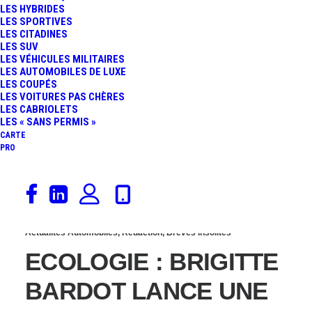
LES HYBRIDES
SECRÈTEMENT NOMMÉE
LES SPORTIVES
LES CITADINES
LES SUV
EN HOMMAGE À
LES VÉHICULES MILITAIRES
LES AUTOMOBILES DE LUXE
LES COUPÉS
BRIGITTE BARDOT
LES VOITURES PAS CHÈRES
LES CABRIOLETS
LES « SANS PERMIS »
CARTE
PRO
1 avril 2025
Actualités Automobiles
,
Rédaction
,
Brèves Insolites
ECOLOGIE : BRIGITTE
BARDOT LANCE UNE