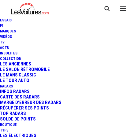
ESSAIS
F1
MARQUES
VIDÉOS
TV
ACTU
INSOLITES
COLLECTION
LES ANCIENNES
LE SALON RÉTROMOBILE
LE MANS CLASSIC
LE TOUR AUTO
RADARS
INFOS RADARS
CARTE DES RADARS
MARGE D’ERREUR DES RADARS
RÉCUPÉRER SES POINTS
TOP RADARS
7 janvier 2026
SOLDE DE POINTS
BOUTIQUE
FERRARI 365 GT4 BB :
TYPE
LES ÉLECTRIQUES