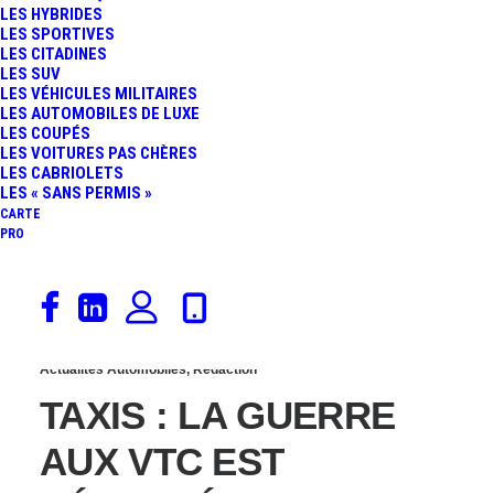
LES HYBRIDES
LA FRANCE EN « MODE
LES SPORTIVES
LES CITADINES
LES SUV
MAD MAX », LES
LES VÉHICULES MILITAIRES
LES AUTOMOBILES DE LUXE
LES COUPÉS
FORCES DE L’ORDRE
LES VOITURES PAS CHÈRES
LES CABRIOLETS
PASSENT À L’ACTION !
LES « SANS PERMIS »
CARTE
PRO
13 janvier 2014
Actualités Automobiles
,
Rédaction
TAXIS : LA GUERRE
AUX VTC EST