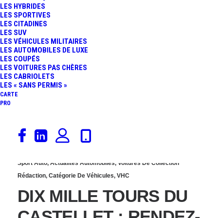
LES HYBRIDES
CASTELLET : RETOUR
LES SPORTIVES
LES CITADINES
LES SUV
SUR LA 10ÈME ÉDITION
LES VÉHICULES MILITAIRES
LES AUTOMOBILES DE LUXE
LES COUPÉS
LES VOITURES PAS CHÈRES
LES CABRIOLETS
LES « SANS PERMIS »
CARTE
PRO
11 octobre 2019
Sport Auto
,
Actualités Automobiles
,
Voitures De Collection
Rédaction
,
Catégorie De Véhicules
,
VHC
DIX MILLE TOURS DU
CASTELLET : RENDEZ-