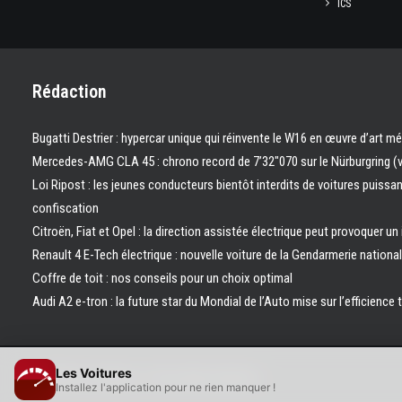
ICS
Rédaction
Bugatti Destrier : hypercar unique qui réinvente le W16 en œuvre d’art m
Mercedes-AMG CLA 45 : chrono record de 7’32″070 sur le Nürburgring (
Loi Ripost : les jeunes conducteurs bientôt interdits de voitures puissa
confiscation
Citroën, Fiat et Opel : la direction assistée électrique peut provoquer un
Renault 4 E-Tech électrique : nouvelle voiture de la Gendarmerie nation
Coffre de toit : nos conseils pour un choix optimal
Audi A2 e-tron : la future star du Mondial de l’Auto mise sur l’efficience 
Les Voitures
© 2026 Les Voitures. | Tous droits réservés.
Installez l'application pour ne rien manquer !