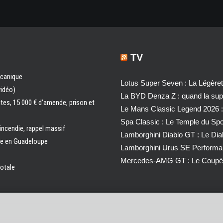
TV
écanique
Lotus Super Seven : La Légère
vidéo)
La BYD Denza Z : quand la super
ntes, 15 000 € d’amende, prison et
Le Mans Classic Legend 2026 :
Spa Classic : Le Temple du Sp
 incendie, rappel massif
Lamborghini Diablo GT : Le Di
ale en Guadeloupe
Lamborghini Urus SE Performa
Mercedes-AMG GT : Le Coupé 
totale