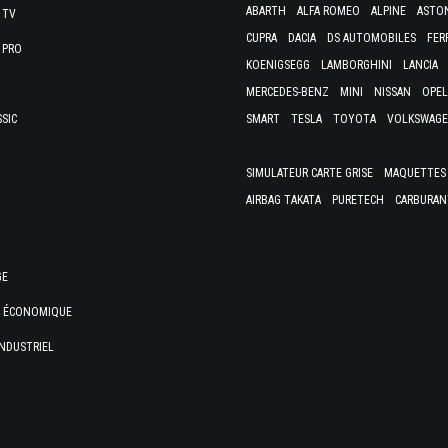
ABARTH
ALFA ROMEO
ALPINE
ASTO
 TV
CUPRA
DACIA
DS AUTOMOBILES
FER
 PRO
KOENIGSEGG
LAMBORGHINI
LANCIA
MERCEDES-BENZ
MINI
NISSAN
OPEL
SSIC
SMART
TESLA
TOYOTA
VOLKSWAG
SIMULATEUR CARTE GRISE
MAQUETTES 
AIRBAG TAKATA
PURETECH
CARBURAN
GE
E ÉCONOMIQUE
NDUSTRIEL