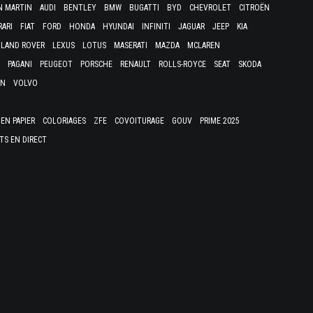
N MARTIN
AUDI
BENTLEY
BMW
BUGATTI
BYD
CHEVROLET
CITROËN
RARI
FIAT
FORD
HONDA
HYUNDAI
INFINITI
JAGUAR
JEEP
KIA
LAND ROVER
LEXUS
LOTUS
MASERATI
MAZDA
MCLAREN
PAGANI
PEUGEOT
PORSCHE
RENAULT
ROLLS-ROYCE
SEAT
SKODA
EN
VOLVO
EN PAPIER
COLORIAGES
ZFE
COVOITURAGE
GOUV
PRIME 2025
TS EN DIRECT