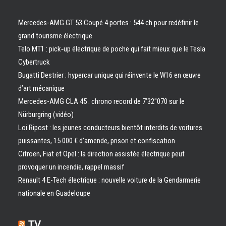
Mercedes-AMG GT 53 Coupé 4 portes : 544 ch pour redéfinir le
grand tourisme électrique
Telo MT1 : pick‑up électrique de poche qui fait mieux que le Tesla
Cybertruck
Bugatti Destrier : hypercar unique qui réinvente le W16 en œuvre
d’art mécanique
Mercedes-AMG CLA 45 : chrono record de 7’32″070 sur le
Nürburgring (vidéo)
Loi Ripost : les jeunes conducteurs bientôt interdits de voitures
puissantes, 15 000 € d’amende, prison et confiscation
Citroën, Fiat et Opel : la direction assistée électrique peut
provoquer un incendie, rappel massif
Renault 4 E-Tech électrique : nouvelle voiture de la Gendarmerie
nationale en Guadeloupe
TV