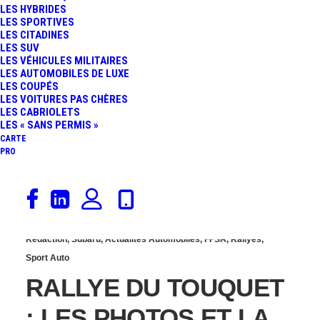
LES HYBRIDES
GÉNÉREUX AU RALLYE
LES SPORTIVES
LES CITADINES
LES SUV
DU TOUQUET 2014 !
LES VÉHICULES MILITAIRES
LES AUTOMOBILES DE LUXE
LES COUPÉS
LES VOITURES PAS CHÈRES
LES CABRIOLETS
LES « SANS PERMIS »
CARTE
PRO
20 mars 2013
Rédaction
,
Subaru
,
Actualités Automobiles
,
FFSA
,
Rallyes
,
Sport Auto
RALLYE DU TOUQUET
: LES PHOTOS ET LA