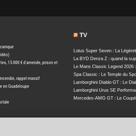
TV
écanique
Lotus Super Seven : La Légère
vidéo)
La BYD Denza Z : quand la super
ntes, 15 000 € d’amende, prison et
Le Mans Classic Legend 2026 :
Spa Classic : Le Temple du Sp
 incendie, rappel massif
Lamborghini Diablo GT : Le Di
ale en Guadeloupe
Lamborghini Urus SE Performa
Mercedes-AMG GT : Le Coupé 
totale