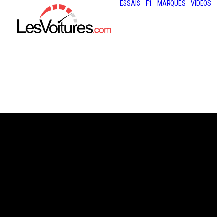
ESSAIS
F1
MARQUES
VIDÉOS
19 août 2013
FIAT 500L TREKK
500 DE L’ÉVASI