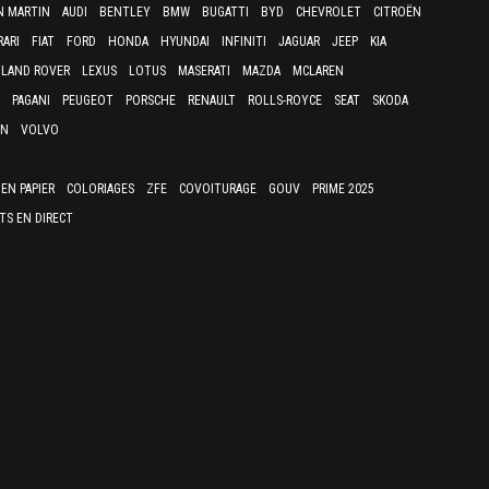
N MARTIN
AUDI
BENTLEY
BMW
BUGATTI
BYD
CHEVROLET
CITROËN
RARI
FIAT
FORD
HONDA
HYUNDAI
INFINITI
JAGUAR
JEEP
KIA
LAND ROVER
LEXUS
LOTUS
MASERATI
MAZDA
MCLAREN
PAGANI
PEUGEOT
PORSCHE
RENAULT
ROLLS-ROYCE
SEAT
SKODA
EN
VOLVO
EN PAPIER
COLORIAGES
ZFE
COVOITURAGE
GOUV
PRIME 2025
TS EN DIRECT