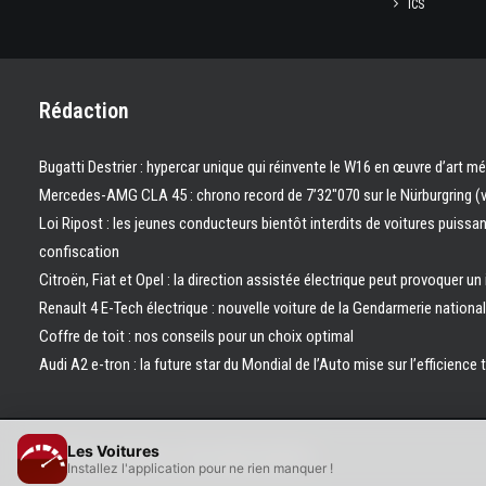
ICS
Rédaction
Bugatti Destrier : hypercar unique qui réinvente le W16 en œuvre d’art m
Mercedes-AMG CLA 45 : chrono record de 7’32″070 sur le Nürburgring (
Loi Ripost : les jeunes conducteurs bientôt interdits de voitures puissa
confiscation
Citroën, Fiat et Opel : la direction assistée électrique peut provoquer un
Renault 4 E-Tech électrique : nouvelle voiture de la Gendarmerie nation
Coffre de toit : nos conseils pour un choix optimal
Audi A2 e-tron : la future star du Mondial de l’Auto mise sur l’efficience 
Les Voitures
© 2026 Les Voitures. | Tous droits réservés.
Installez l'application pour ne rien manquer !