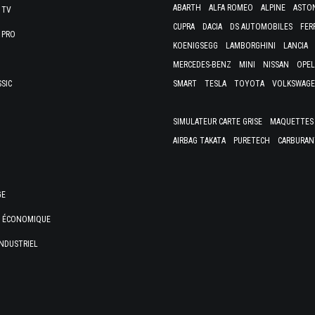
ABARTH
ALFA ROMEO
ALPINE
ASTO
 TV
CUPRA
DACIA
DS AUTOMOBILES
FER
 PRO
KOENIGSEGG
LAMBORGHINI
LANCIA
MERCEDES-BENZ
MINI
NISSAN
OPEL
SSIC
SMART
TESLA
TOYOTA
VOLKSWAG
SIMULATEUR CARTE GRISE
MAQUETTES 
AIRBAG TAKATA
PURETECH
CARBURAN
GE
E ÉCONOMIQUE
NDUSTRIEL