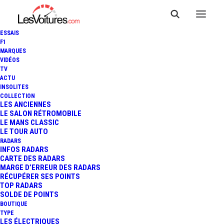
ESSAIS
F1
MARQUES
VIDÉOS
TV
ACTU
INSOLITES
COLLECTION
LES ANCIENNES
LE SALON RÉTROMOBILE
LE MANS CLASSIC
LE TOUR AUTO
RADARS
INFOS RADARS
CARTE DES RADARS
MARGE D’ERREUR DES RADARS
RÉCUPÉRER SES POINTS
TOP RADARS
18 février 2019
SOLDE DE POINTS
BOUTIQUE
FORD FOCUS ST : UNE
TYPE
LES ÉLECTRIQUES