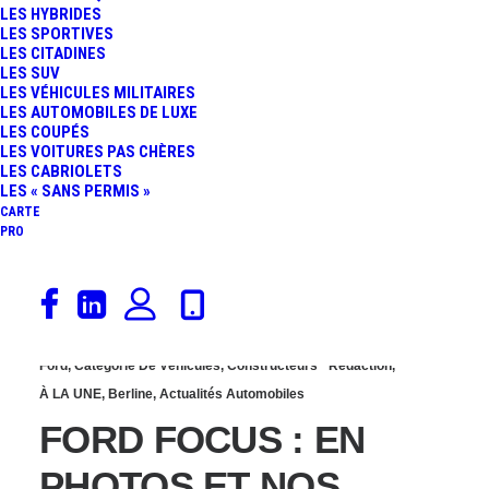
LES HYBRIDES
NOUVELLE
LES SPORTIVES
LES CITADINES
LES SUV
GÉNÉRATION TRÈS
LES VÉHICULES MILITAIRES
LES AUTOMOBILES DE LUXE
LES COUPÉS
AFFÛTÉE
LES VOITURES PAS CHÈRES
LES CABRIOLETS
LES « SANS PERMIS »
CARTE
PRO
11 avril 2018
Ford
,
Catégorie De Véhicules
,
Constructeurs
Rédaction
,
À LA UNE
,
Berline
,
Actualités Automobiles
FORD FOCUS : EN
PHOTOS ET NOS