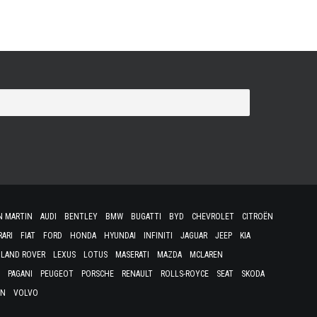
N MARTIN
AUDI
BENTLEY
BMW
BUGATTI
BYD
CHEVROLET
CITROËN
RARI
FIAT
FORD
HONDA
HYUNDAI
INFINITI
JAGUAR
JEEP
KIA
LAND ROVER
LEXUS
LOTUS
MASERATI
MAZDA
MCLAREN
PAGANI
PEUGEOT
PORSCHE
RENAULT
ROLLS-ROYCE
SEAT
SKODA
EN
VOLVO