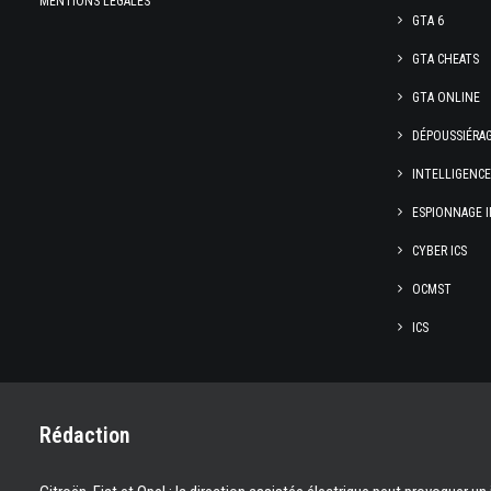
MENTIONS LÉGALES
GTA 6
GTA CHEATS
GTA ONLINE
DÉPOUSSIÉRA
INTELLIGENC
ESPIONNAGE I
CYBER ICS
OCMST
ICS
Rédaction