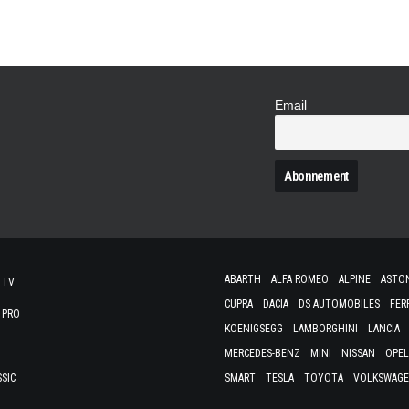
Email
N
ABARTH
ALFA ROMEO
ALPINE
ASTO
 TV
CUPRA
DACIA
DS AUTOMOBILES
FER
 PRO
KOENIGSEGG
LAMBORGHINI
LANCIA
MERCEDES-BENZ
MINI
NISSAN
OPEL
SSIC
SMART
TESLA
TOYOTA
VOLKSWAG