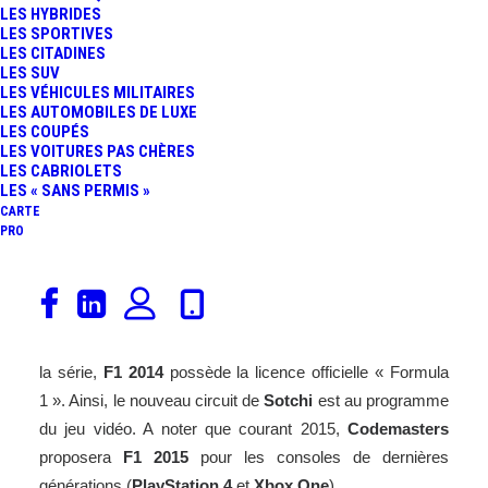
LES HYBRIDES
LES SPORTIVES
LES CITADINES
LES SUV
LES VÉHICULES MILITAIRES
LES AUTOMOBILES DE LUXE
LES COUPÉS
LES VOITURES PAS CHÈRES
LES CABRIOLETS
LES « SANS PERMIS »
CARTE
PRO
le
jeu
F1
2014
, édité par
Codemasters
, sera disponible le
17 octobre prochain pour les consoles
PlayStation
3,
Xbox 360
et les PCs. Comme les précédents opus de
la série,
F1 2014
possède la licence officielle « Formula
1 ». Ainsi, le nouveau circuit de
Sotchi
est au programme
du jeu
vidéo
. A noter que courant 2015,
Codemasters
proposera
F1 2015
pour les consoles de dernières
générations (
PlayStation 4
et
Xbox One
).