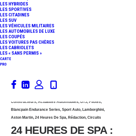
LES HYBRIDES
MERCEDES L’EMPORTE !
LES SPORTIVES
LES CITADINES
LES SUV
RETOUR SUR UNE
LES VÉHICULES MILITAIRES
LES AUTOMOBILES DE LUXE
LES COUPÉS
COURSE INTENSE ET
LES VOITURES PAS CHÈRES
LES CABRIOLETS
DIFFICILE…
LES « SANS PERMIS »
CARTE
PRO
26 juillet 2013
Constructeurs
,
Actualités Automobiles
,
GT3
,
Pilotes
,
Blancpain Endurance Series
,
Sport Auto
,
Lamborghini
,
Aston Martin
,
24 Heures De Spa
,
Rédaction
,
Circuits
24 HEURES DE SPA :