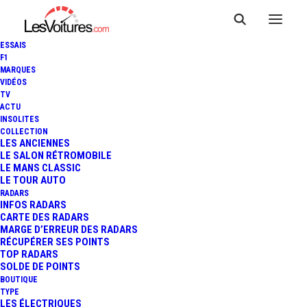
ESSAIS
F1
MARQUES
VIDÉOS
TV
ACTU
INSOLITES
COLLECTION
LES ANCIENNES
LE SALON RÉTROMOBILE
LE MANS CLASSIC
LE TOUR AUTO
RADARS
INFOS RADARS
CARTE DES RADARS
MARGE D’ERREUR DES RADARS
RÉCUPÉRER SES POINTS
TOP RADARS
31 juillet 2013
SOLDE DE POINTS
BOUTIQUE
24 HEURES DE SPA :
TYPE
LES ÉLECTRIQUES