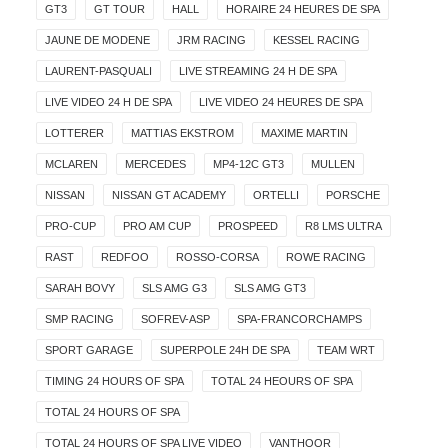
GT3
GT TOUR
HALL
HORAIRE 24 HEURES DE SPA
JAUNE DE MODENE
JRM RACING
KESSEL RACING
LAURENT-PASQUALI
LIVE STREAMING 24 H DE SPA
LIVE VIDEO 24 H DE SPA
LIVE VIDEO 24 HEURES DE SPA
LOTTERER
MATTIAS EKSTROM
MAXIME MARTIN
MCLAREN
MERCEDES
MP4-12C GT3
MULLEN
NISSAN
NISSAN GT ACADEMY
ORTELLI
PORSCHE
PRO-CUP
PRO AM CUP
PROSPEED
R8 LMS ULTRA
RAST
REDFOO
ROSSO-CORSA
ROWE RACING
SARAH BOVY
SLS AMG G3
SLS AMG GT3
SMP RACING
SOFREV-ASP
SPA-FRANCORCHAMPS
SPORT GARAGE
SUPERPOLE 24H DE SPA
TEAM WRT
TIMING 24 HOURS OF SPA
TOTAL 24 HEOURS OF SPA
TOTAL 24 HOURS OF SPA
TOTAL 24 HOURS OF SPA LIVE VIDEO
VANTHOOR