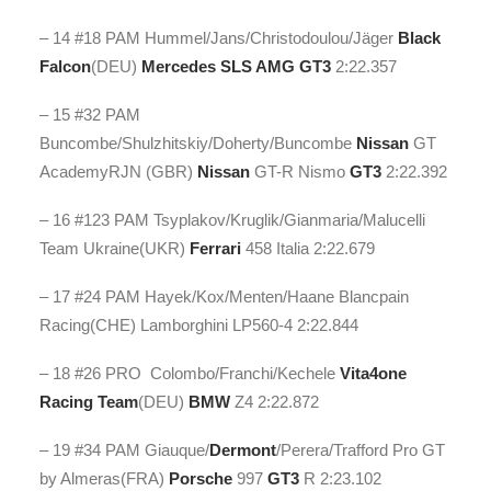
– 14 #18 PAM Hummel/Jans/Christodoulou/Jäger
Black
Falcon
(DEU)
Mercedes
SLS AMG GT3
2:22.357
– 15 #32 PAM
Buncombe/Shulzhitskiy/Doherty/Buncombe
Nissan
GT
AcademyRJN (GBR)
Nissan
GT-R Nismo
GT3
2:22.392
– 16 #123 PAM Tsyplakov/Kruglik/Gianmaria/Malucelli
Team Ukraine(UKR)
Ferrari
458 Italia 2:22.679
– 17 #24 PAM Hayek/Kox/Menten/Haane Blancpain
Racing(CHE) Lamborghini LP560-4 2:22.844
– 18 #26 PRO Colombo/Franchi/Kechele
Vita4one
Racing Team
(DEU)
BMW
Z4 2:22.872
– 19 #34 PAM Giauque/
Dermont
/Perera/Trafford Pro GT
by Almeras(FRA)
Porsche
997
GT3
R 2:23.102