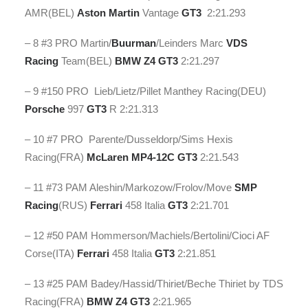
AMR(BEL)
Aston Martin
Vantage
GT3
2:21.293
– 8 #3 PRO Martin/
Buurman
/Leinders Marc
VDS
Racing
Team(BEL)
BMW
Z4 GT3
2:21.297
– 9 #150 PRO Lieb/Lietz/Pillet Manthey Racing(DEU)
Porsche
997
GT3
R 2:21.313
– 10 #7 PRO Parente/Dusseldorp/Sims Hexis
Racing(FRA)
McLaren
MP4-12C GT3
2:21.543
– 11 #73 PAM Aleshin/Markozow/Frolov/Move
SMP
Racing
(RUS)
Ferrari
458 Italia
GT3
2:21.701
– 12 #50 PAM Hommerson/Machiels/Bertolini/Cioci AF
Corse(ITA)
Ferrari
458 Italia
GT3
2:21.851
– 13 #25 PAM Badey/Hassid/Thiriet/Beche Thiriet by TDS
Racing(FRA)
BMW
Z4 GT3
2:21.965