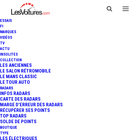
ESSAIS
F1
MARQUES
VIDÉOS
TV
ACTU
INSOLITES
24 HEURES DE SPA : ASTON
COLLECTION
LES ANCIENNES
LE SALON RÉTROMOBILE
MARTIN EN POLE !
LE MANS CLASSIC
LE TOUR AUTO
RADARS
INFOS RADARS
3 Minutes
|
26 juillet 2013
CARTE DES RADARS
MARGE D’ERREUR DES RADARS
RÉCUPÉRER SES POINTS
TOP RADARS
SOLDE DE POINTS
BOUTIQUE
FR
TYPE
LES ÉLECTRIQUES