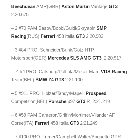
Beechdean
AMR(GBR)
Aston Martin
Vantage
GT3
2:20.675
– 2 #70 PAM Basov/Bobbi/Guidi/Skryabin
SMP
Racing
(RUS)
Ferrari
458 Italia
GT3
2:20.902
– 3 #84 PRO Schneider/Buhk/Götz HTP
Motorsport(GER)
Mercedes
SLS AMG GT3
2:20.917
– 4 #4 PRO Catsburg/Palttala/Moser Marc
VDS Racing
Team(BEL)
BMW
Z4 GT3
2:21.100
– 5 #911 PRO Holzer/Tandy/Mapelli
Prospeed
Competition(BEL)
Porsche
997
GT3
R 2:21.219
– 6 #59 PAM Cameron/Griffin/Mortimer/Vilander AF
Corse(ITA)
Ferrari
458 Italia
GT3
2:21.249
– 7 #100 PRO Turner/Campbell-Walter/Baguette GPR