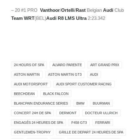
– 20 #1 PRO
Vanthoor
/
Ortelli
/
Rast
Belgian
Audi
Club
Team WRT
(BEL)
Audi
R8 LMS Ultra
2:23.342
24 HOURS OF SPA
ALVARO PARENTE
ART GRAND PRIX
ASTON MARTIN
ASTON MARTIN GT3
AUDI
AUDI MOTORSPORT
AUDI SPORT CUSTOMER RACING
BEECHDEAN
BLACK FALCON
BLANCPAIN ENDURANCE SERIES
BMW
BUURMAN
CONCERT 24H DE SPA
DERMONT
DOCTEUR ULLRICH
ENGAGÉS 24 HEURES DE SPA
F458 GT3
FERRARI
GENTLEMEN-TROPHY
GRILLE DE DEPART 24 HEURES DE SPA