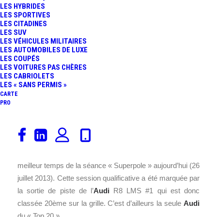
LES HYBRIDES
LES SPORTIVES
LES CITADINES
LES SUV
LES VÉHICULES MILITAIRES
LES AUTOMOBILES DE LUXE
LES COUPÉS
LES VOITURES PAS CHÈRES
LES CABRIOLETS
LES « SANS PERMIS »
CARTE
PRO
L’
Aston Martin
V12 Vantage
GT3
du
team
Beechdean
s’élancera en pole position des 24
Heures de Spa 2013. La
GT3
anglaise a réalisé le
meilleur temps de la séance « Superpole » aujourd’hui (26
juillet 2013). Cette session qualificative a été marquée par
la sortie de piste de l’
Audi
R8 LMS #1 qui est donc
classée 20ème sur la grille. C’est d’ailleurs la seule
Audi
du « Top 20 ».