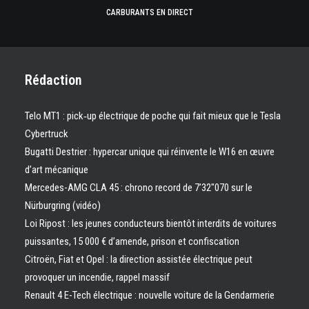
CARBURANTS EN DIRECT
Rédaction
Telo MT1 : pick‑up électrique de poche qui fait mieux que le Tesla
Cybertruck
Bugatti Destrier : hypercar unique qui réinvente le W16 en œuvre
d’art mécanique
Mercedes-AMG CLA 45 : chrono record de 7’32″070 sur le
Nürburgring (vidéo)
Loi Ripost : les jeunes conducteurs bientôt interdits de voitures
puissantes, 15 000 € d’amende, prison et confiscation
Citroën, Fiat et Opel : la direction assistée électrique peut
provoquer un incendie, rappel massif
Renault 4 E-Tech électrique : nouvelle voiture de la Gendarmerie