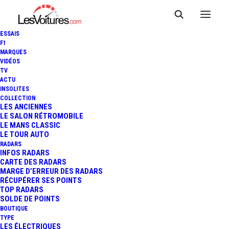
ESSAIS
F1
MARQUES
VIDÉOS
TV
ACTU
INSOLITES
COLLECTION
LES ANCIENNES
LE SALON RÉTROMOBILE
LE MANS CLASSIC
LE TOUR AUTO
RADARS
INFOS RADARS
CARTE DES RADARS
MARGE D’ERREUR DES RADARS
RÉCUPÉRER SES POINTS
TOP RADARS
17 décembre 2020
SOLDE DE POINTS
BOUTIQUE
HENNESSEY VENOM F5 :
TYPE
LES ÉLECTRIQUES