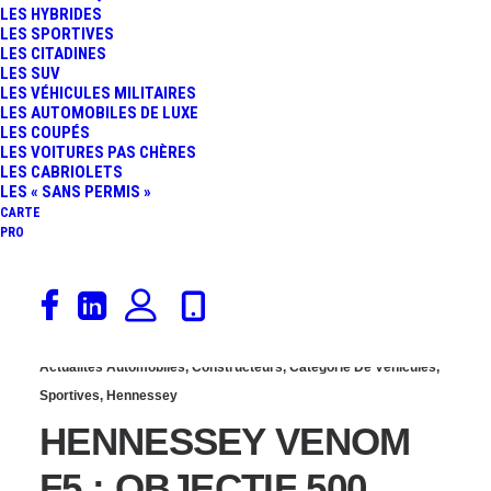
LES HYBRIDES
VOICI « L’ANTI-BUGATTI
LES SPORTIVES
LES CITADINES
LES SUV
CHIRON »
LES VÉHICULES MILITAIRES
LES AUTOMOBILES DE LUXE
LES COUPÉS
LES VOITURES PAS CHÈRES
LES CABRIOLETS
LES « SANS PERMIS »
CARTE
PRO
28 septembre 2018
Actualités Automobiles
,
Constructeurs
,
Catégorie De Véhicules
,
Sportives
,
Hennessey
HENNESSEY VENOM
F5 : OBJECTIF 500