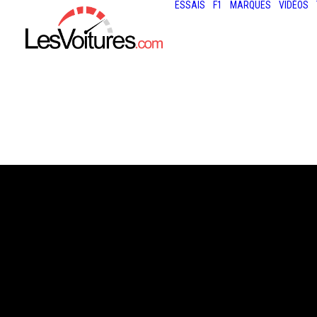
ESSAIS
F1
MARQUES
VIDÉOS
30 août 2013
BULETTA RF22 :
SUPERCAR DE