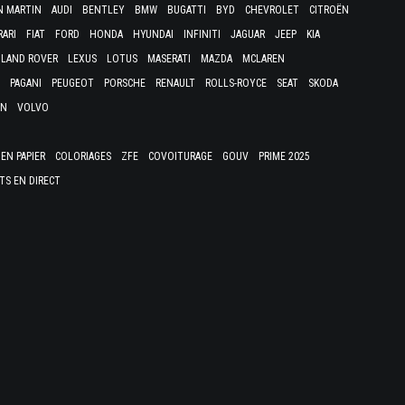
N MARTIN
AUDI
BENTLEY
BMW
BUGATTI
BYD
CHEVROLET
CITROËN
RARI
FIAT
FORD
HONDA
HYUNDAI
INFINITI
JAGUAR
JEEP
KIA
LAND ROVER
LEXUS
LOTUS
MASERATI
MAZDA
MCLAREN
PAGANI
PEUGEOT
PORSCHE
RENAULT
ROLLS-ROYCE
SEAT
SKODA
EN
VOLVO
EN PAPIER
COLORIAGES
ZFE
COVOITURAGE
GOUV
PRIME 2025
TS EN DIRECT