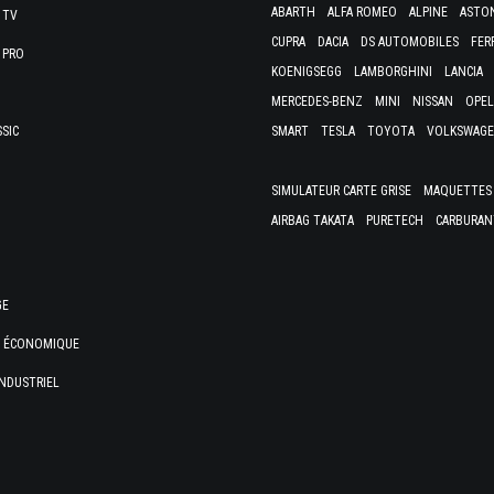
ABARTH
ALFA ROMEO
ALPINE
ASTO
 TV
CUPRA
DACIA
DS AUTOMOBILES
FER
 PRO
KOENIGSEGG
LAMBORGHINI
LANCIA
MERCEDES-BENZ
MINI
NISSAN
OPEL
SSIC
SMART
TESLA
TOYOTA
VOLKSWAG
SIMULATEUR CARTE GRISE
MAQUETTES 
AIRBAG TAKATA
PURETECH
CARBURAN
GE
E ÉCONOMIQUE
NDUSTRIEL