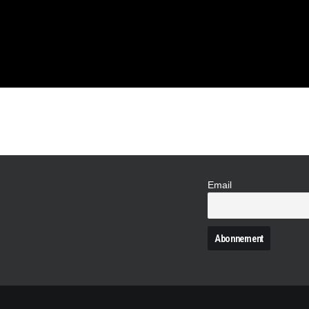
NONCÉE !
Email
N