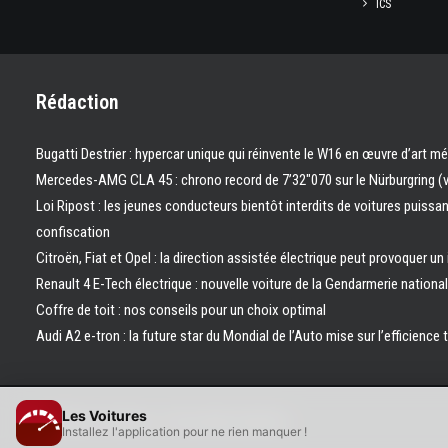
ICS
Rédaction
Bugatti Destrier : hypercar unique qui réinvente le W16 en œuvre d’art m
Mercedes-AMG CLA 45 : chrono record de 7’32″070 sur le Nürburgring (
Loi Ripost : les jeunes conducteurs bientôt interdits de voitures puissa
confiscation
Citroën, Fiat et Opel : la direction assistée électrique peut provoquer un
Renault 4 E-Tech électrique : nouvelle voiture de la Gendarmerie nation
Coffre de toit : nos conseils pour un choix optimal
Audi A2 e-tron : la future star du Mondial de l’Auto mise sur l’efficience 
Les Voitures
© 2026 Les Voitures. | Tous droits réservés.
Installez l'application pour ne rien manquer !