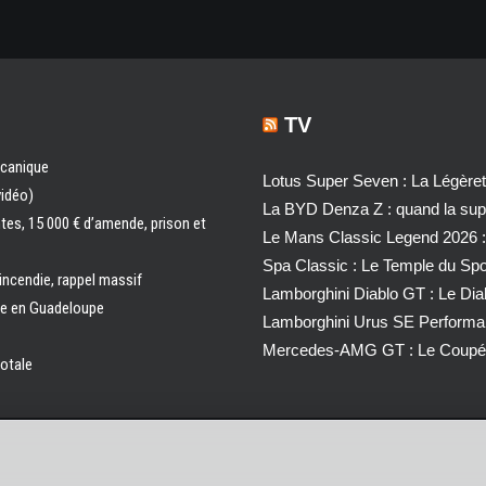
TV
écanique
Lotus Super Seven : La Légère
vidéo)
La BYD Denza Z : quand la super
ntes, 15 000 € d’amende, prison et
Le Mans Classic Legend 2026 :
Spa Classic : Le Temple du Sp
 incendie, rappel massif
Lamborghini Diablo GT : Le Di
ale en Guadeloupe
Lamborghini Urus SE Performa
Mercedes-AMG GT : Le Coupé 
totale