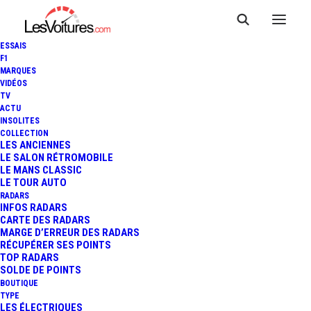
ESSAIS
F1
MARQUES
VIDÉOS
TV
ACTU
INSOLITES
COLLECTION
LES ANCIENNES
LE SALON RÉTROMOBILE
LE MANS CLASSIC
LE TOUR AUTO
RADARS
INFOS RADARS
CARTE DES RADARS
MARGE D’ERREUR DES RADARS
RÉCUPÉRER SES POINTS
TOP RADARS
19 avril 2026
SOLDE DE POINTS
BOUTIQUE
LEXUS RX 450H+ : 65 KM
TYPE
LES ÉLECTRIQUES