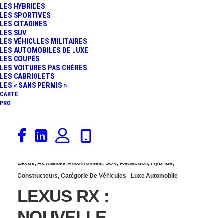
LES HYBRIDES
EN ÉLECTRIQUE ET 6,7
LES SPORTIVES
LES CITADINES
LES SUV
L/100 KM EN VILLE,
LES VÉHICULES MILITAIRES
LES AUTOMOBILES DE LUXE
LES COUPÉS
CHIFFRES RÉELS À
LES VOITURES PAS CHÈRES
LES CABRIOLETS
L’APPUI
LES « SANS PERMIS »
CARTE
PRO
1 juin 2022
Lexus
,
Actualités Automobiles
,
SUV
,
Rédaction
,
Hybride
,
Constructeurs
,
Catégorie De Véhicules
Luxe Automobile
LEXUS RX :
NOUVELLE