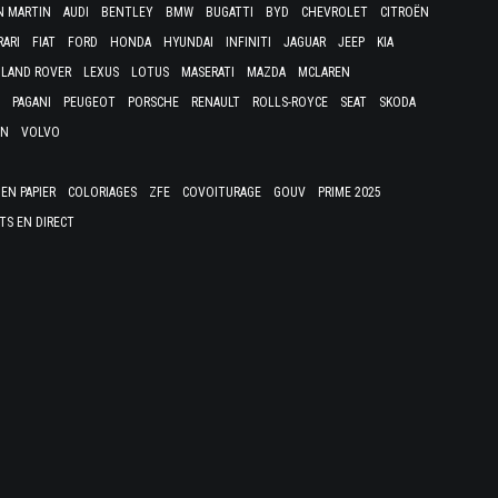
N MARTIN
AUDI
BENTLEY
BMW
BUGATTI
BYD
CHEVROLET
CITROËN
RARI
FIAT
FORD
HONDA
HYUNDAI
INFINITI
JAGUAR
JEEP
KIA
LAND ROVER
LEXUS
LOTUS
MASERATI
MAZDA
MCLAREN
PAGANI
PEUGEOT
PORSCHE
RENAULT
ROLLS-ROYCE
SEAT
SKODA
EN
VOLVO
EN PAPIER
COLORIAGES
ZFE
COVOITURAGE
GOUV
PRIME 2025
TS EN DIRECT