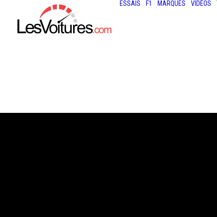
ESSAIS
F1
MARQUES
VIDÉOS
6 août 2014
MCLAREN P1 MS
L’OR POUR UN