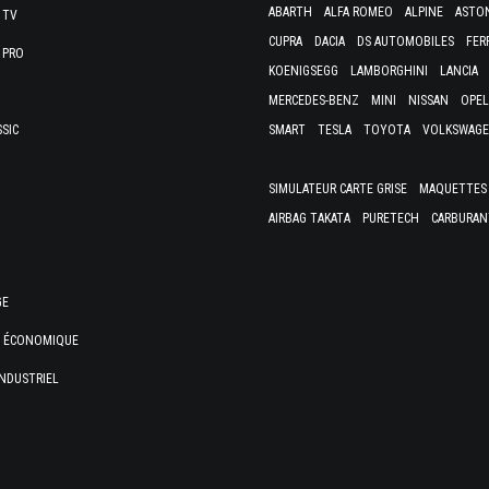
ABARTH
ALFA ROMEO
ALPINE
ASTO
 TV
CUPRA
DACIA
DS AUTOMOBILES
FER
 PRO
KOENIGSEGG
LAMBORGHINI
LANCIA
MERCEDES-BENZ
MINI
NISSAN
OPEL
SSIC
SMART
TESLA
TOYOTA
VOLKSWAG
SIMULATEUR CARTE GRISE
MAQUETTES 
AIRBAG TAKATA
PURETECH
CARBURAN
GE
E ÉCONOMIQUE
NDUSTRIEL