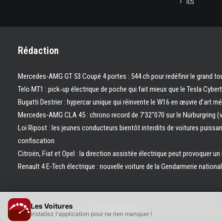
ICS
Rédaction
Mercedes-AMG GT 53 Coupé 4 portes : 544 ch pour redéfinir le grand to
Telo MT1 : pick‑up électrique de poche qui fait mieux que le Tesla Cyber
Bugatti Destrier : hypercar unique qui réinvente le W16 en œuvre d’art m
Mercedes-AMG CLA 45 : chrono record de 7’32″070 sur le Nürburgring (
Loi Ripost : les jeunes conducteurs bientôt interdits de voitures puissa
confiscation
Citroën, Fiat et Opel : la direction assistée électrique peut provoquer un
Renault 4 E-Tech électrique : nouvelle voiture de la Gendarmerie nation
Les Voitures
© 2026 Les Voitures. | Tous droits réservés.
Installez l'application pour ne rien manquer !