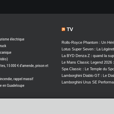
TV
urisme électrique
Rolls-Royce Phantom : Un Héri
truck
Lotus Super Seven : La Légère
écanique
La BYD Denza Z : quand la super
vidéo)
Le Mans Classic Legend 2026 :
ntes, 15 000 € d’amende, prison et
Spa Classic : Le Temple du Sp
Lamborghini Diablo GT : Le Di
 incendie, rappel massif
Lamborghini Urus SE Performa
ale en Guadeloupe