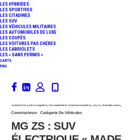
LES HYBRIDES
MISE À JOUR ET
LES SPORTIVES
LES CITADINES
LES SUV
AUTONOMIE EN HAUSSE
LES VÉHICULES MILITAIRES
LES AUTOMOBILES DE LUXE
LES COUPÉS
LES VOITURES PAS CHÈRES
LES CABRIOLETS
LES « SANS PERMIS »
CARTE
PRO
21 juillet 2019
Voitures Électriques
,
Actualités Automobiles
,
SUV
,
Rédaction
,
Constructeurs
Catégorie De Véhicules
MG ZS : SUV
ÉLECTRIQUE « MADE