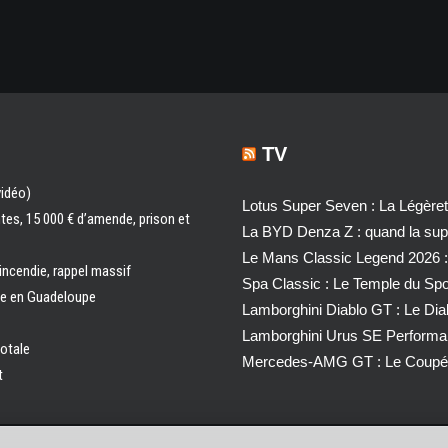
TV
vidéo)
Lotus Super Seven : La Légère
ntes, 15 000 € d’amende, prison et
La BYD Denza Z : quand la super
Le Mans Classic Legend 2026 :
 incendie, rappel massif
Spa Classic : Le Temple du Sp
ale en Guadeloupe
Lamborghini Diablo GT : Le Di
Lamborghini Urus SE Performa
totale
Mercedes-AMG GT : Le Coupé 
t