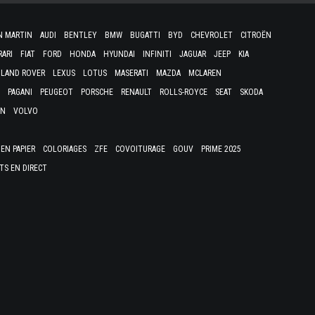
N MARTIN
AUDI
BENTLEY
BMW
BUGATTI
BYD
CHEVROLET
CITROËN
RARI
FIAT
FORD
HONDA
HYUNDAI
INFINITI
JAGUAR
JEEP
KIA
LAND ROVER
LEXUS
LOTUS
MASERATI
MAZDA
MCLAREN
PAGANI
PEUGEOT
PORSCHE
RENAULT
ROLLS-ROYCE
SEAT
SKODA
EN
VOLVO
EN PAPIER
COLORIAGES
ZFE
COVOITURAGE
GOUV
PRIME 2025
TS EN DIRECT