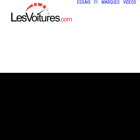
ESSAIS
F1
MARQUES
VIDÉOS
5 avril 2016
VIDÉO : VAUGHN
JR. EN DRIFT AV