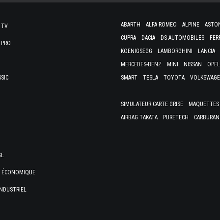
ABARTH
ALFA ROMEO
ALPINE
ASTO
 TV
CUPRA
DACIA
DS AUTOMOBILES
FER
 PRO
KOENIGSEGG
LAMBORGHINI
LANCIA
MERCEDES-BENZ
MINI
NISSAN
OPEL
SSIC
SMART
TESLA
TOYOTA
VOLKSWAG
SIMULATEUR CARTE GRISE
MAQUETTES 
AIRBAG TAKATA
PURETECH
CARBURAN
GE
E ÉCONOMIQUE
NDUSTRIEL