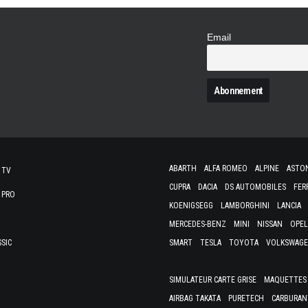
Email
N
ABARTH
ALFA ROMEO
ALPINE
ASTO
 TV
CUPRA
DACIA
DS AUTOMOBILES
FER
 PRO
KOENIGSEGG
LAMBORGHINI
LANCIA
MERCEDES-BENZ
MINI
NISSAN
OPEL
SSIC
SMART
TESLA
TOYOTA
VOLKSWAG
SIMULATEUR CARTE GRISE
MAQUETTES 
AIRBAG TAKATA
PURETECH
CARBURAN