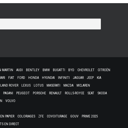
N MARTIN
AUDI
BENTLEY
BMW
BUGATTI
BYD
CHEVROLET
CITROËN
RARI
FIAT
FORD
HONDA
HYUNDAI
INFINITI
JAGUAR
JEEP
KIA
LAND ROVER
LEXUS
LOTUS
MASERATI
MAZDA
MCLAREN
PAGANI
PEUGEOT
PORSCHE
RENAULT
ROLLS-ROYCE
SEAT
SKODA
EN
VOLVO
EN PAPIER
COLORIAGES
ZFE
COVOITURAGE
GOUV
PRIME 2025
TS EN DIRECT