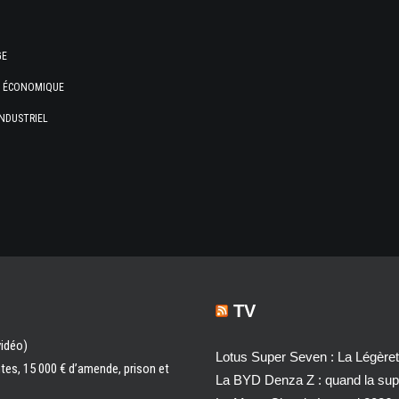
GE
E ÉCONOMIQUE
NDUSTRIEL
TV
vidéo)
Lotus Super Seven : La Légère
ntes, 15 000 € d’amende, prison et
La BYD Denza Z : quand la super