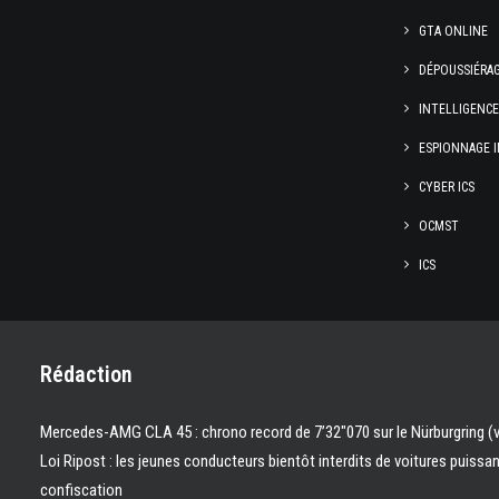
GTA ONLINE
DÉPOUSSIÉRA
INTELLIGENC
ESPIONNAGE I
CYBER ICS
OCMST
ICS
Rédaction
Mercedes-AMG CLA 45 : chrono record de 7’32″070 sur le Nürburgring (
Loi Ripost : les jeunes conducteurs bientôt interdits de voitures puissa
confiscation