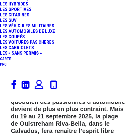
LES HYBRIDES
FR
LES SPORTIVES
LES CITADINES
LES SUV
LES VÉHICULES MILITAIRES
LES AUTOMOBILES DE LUXE
LES COUPÉS
LES VOITURES PAS CHÈRES
LES CABRIOLETS
LES « SANS PERMIS »
CARTE
PRO
Malus écologique, Zones à Faibles
Émissions, limitations de vitesse
drastiques, voies réservées… Le
quotidien des passionnés d’automobile
devient de plus en plus contraint. Mais
du 19 au 21 septembre 2025, la plage
de Ouistreham Riva-Bella, dans le
Calvados, fera renaître l’esprit libre