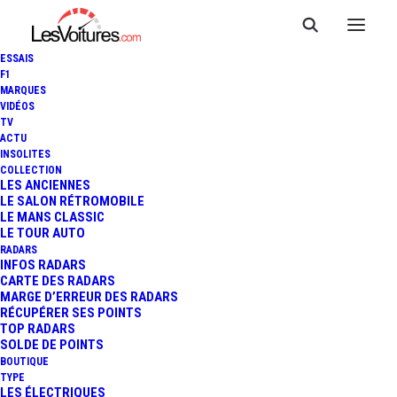
ESSAIS
F1
MARQUES
VIDÉOS
TV
NORMANDY BEACH RACE :
ACTU
INSOLITES
DU 19 AU 21 SEPTEMBRE À
COLLECTION
LES ANCIENNES
LE SALON RÉTROMOBILE
OUISTREHAM, LE
LE MANS CLASSIC
LE TOUR AUTO
PROGRAMME
RADARS
INFOS RADARS
CARTE DES RADARS
MARGE D’ERREUR DES RADARS
RÉCUPÉRER SES POINTS
5 Minutes
|
24 juillet 2025
TOP RADARS
SOLDE DE POINTS
BOUTIQUE
TYPE
LES ÉLECTRIQUES