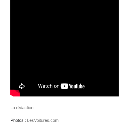
La rédaction
Photos
: LesVoitures.com