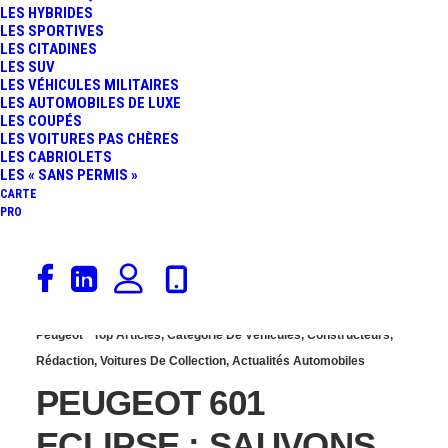
LES HYBRIDES
DE NOUVELLES PHOTOS
LES SPORTIVES
LES CITADINES
LES SUV
DE LA VOITURE AYANT
LES VÉHICULES MILITAIRES
LES AUTOMOBILES DE LUXE
LES COUPÉS
APPARTENU À MARCEL
LES VOITURES PAS CHÈRES
LES CABRIOLETS
PAGNOL
LES « SANS PERMIS »
CARTE
PRO
16 mars 2020
Peugeot
Top Articles
,
Catégorie De Véhicules
,
Constructeurs
,
Rédaction
,
Voitures De Collection
,
Actualités Automobiles
PEUGEOT 601
ECLIPSE : SAUVONS