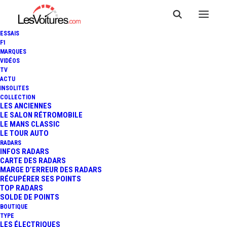
ESSAIS
F1
MARQUES
VIDÉOS
TV
ACTU
INSOLITES
COLLECTION
LES ANCIENNES
LE SALON RÉTROMOBILE
LE MANS CLASSIC
LE TOUR AUTO
RADARS
INFOS RADARS
CARTE DES RADARS
MARGE D’ERREUR DES RADARS
RÉCUPÉRER SES POINTS
TOP RADARS
10 avril 2020
SOLDE DE POINTS
BOUTIQUE
PEUGEOT 601 ECLIPSE :
TYPE
LES ÉLECTRIQUES