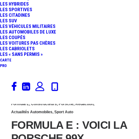
LES HYBRIDES
LIVRÉE AGRESSIVE
LES SPORTIVES
LES CITADINES
LES SUV
POUR L’AUDI E-TRON
LES VÉHICULES MILITAIRES
LES AUTOMOBILES DE LUXE
LES COUPÉS
FE06
LES VOITURES PAS CHÈRES
LES CABRIOLETS
LES « SANS PERMIS »
CARTE
PRO
30 août 2019
Formula E
,
Constructeurs
,
Porsche
,
Rédaction
,
Actualités Automobiles
,
Sport Auto
FORMULA E : VOICI LA
PORSCHE 99X