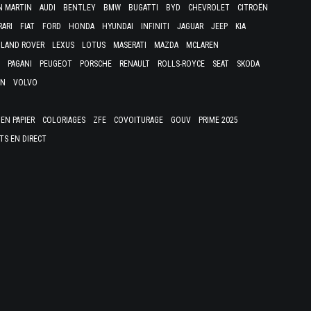
N MARTIN
AUDI
BENTLEY
BMW
BUGATTI
BYD
CHEVROLET
CITROËN
RARI
FIAT
FORD
HONDA
HYUNDAI
INFINITI
JAGUAR
JEEP
KIA
LAND ROVER
LEXUS
LOTUS
MASERATI
MAZDA
MCLAREN
PAGANI
PEUGEOT
PORSCHE
RENAULT
ROLLS-ROYCE
SEAT
SKODA
EN
VOLVO
EN PAPIER
COLORIAGES
ZFE
COVOITURAGE
GOUV
PRIME 2025
TS EN DIRECT