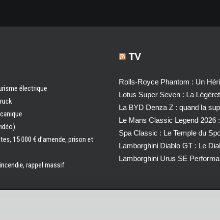
TV
Rolls-Royce Phantom : Un Héri
urisme électrique
Lotus Super Seven : La Légère
truck
La BYD Denza Z : quand la super
écanique
Le Mans Classic Legend 2026 :
vidéo)
Spa Classic : Le Temple du Sp
ntes, 15 000 € d’amende, prison et
Lamborghini Diablo GT : Le Di
Lamborghini Urus SE Performa
 incendie, rappel massif