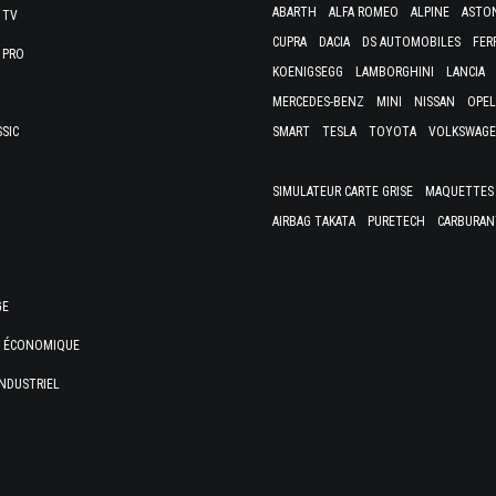
ABARTH
ALFA ROMEO
ALPINE
ASTO
 TV
CUPRA
DACIA
DS AUTOMOBILES
FER
 PRO
KOENIGSEGG
LAMBORGHINI
LANCIA
MERCEDES-BENZ
MINI
NISSAN
OPEL
SSIC
SMART
TESLA
TOYOTA
VOLKSWAG
SIMULATEUR CARTE GRISE
MAQUETTES 
AIRBAG TAKATA
PURETECH
CARBURAN
GE
E ÉCONOMIQUE
NDUSTRIEL