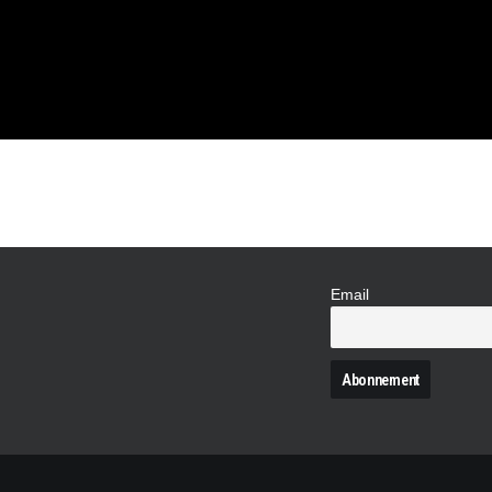
-VOUS »
Email
N