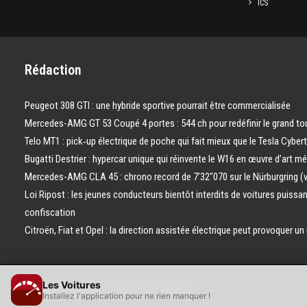
ICS
Rédaction
Peugeot 308 GTI : une hybride sportive pourrait être commercialisée
Mercedes-AMG GT 53 Coupé 4 portes : 544 ch pour redéfinir le grand to
Telo MT1 : pick‑up électrique de poche qui fait mieux que le Tesla Cyber
Bugatti Destrier : hypercar unique qui réinvente le W16 en œuvre d’art m
Mercedes-AMG CLA 45 : chrono record de 7’32″070 sur le Nürburgring (
Loi Ripost : les jeunes conducteurs bientôt interdits de voitures puissa
confiscation
Citroën, Fiat et Opel : la direction assistée électrique peut provoquer un
Les Voitures
© 2026 Les Voitures. | Tous droits réservés.
Installez l'application pour ne rien manquer !