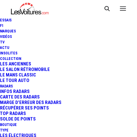
ESSAIS
F1
MARQUES
VIDÉOS
TV
ACTU
VIDÉO : DÉCOUVREZ LE
INSOLITES
COLLECTION
COURT-MÉTRAGE "LE GRAND
LES ANCIENNES
LE SALON RÉTROMOBILE
LE MANS CLASSIC
RENDEZ-VOUS"
LE TOUR AUTO
RADARS
INFOS RADARS
CARTE DES RADARS
3 Minutes
|
14 juin 2020
MARGE D’ERREUR DES RADARS
RÉCUPÉRER SES POINTS
TOP RADARS
SOLDE DE POINTS
BOUTIQUE
TYPE
LES ÉLECTRIQUES
FR