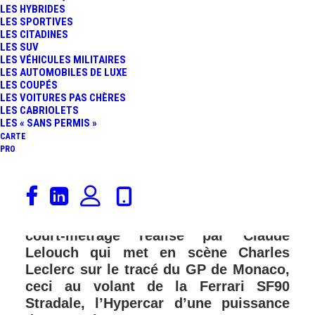
LES HYBRIDES
LES SPORTIVES
LES CITADINES
LES SUV
LES VÉHICULES MILITAIRES
LES AUTOMOBILES DE LUXE
LES COUPÉS
LES VOITURES PAS CHÈRES
LES CABRIOLETS
LES « SANS PERMIS »
CARTE
PRO
Hier, Canal+ a diffusé « Le Grand
Rendez-vous » et Ferrari a également
mis en ligne sur sa chaîne YouTube le
court-métrage réalisé par Claude
Lelouch qui met en scène Charles
Leclerc sur le tracé du GP de Monaco,
ceci au volant de la Ferrari SF90
Stradale, l’Hypercar d’une puissance