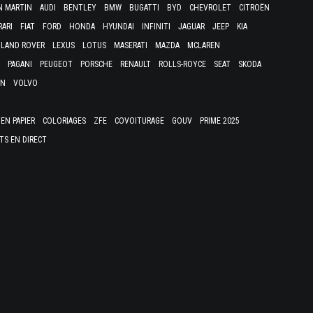
N MARTIN
AUDI
BENTLEY
BMW
BUGATTI
BYD
CHEVROLET
CITROËN
RARI
FIAT
FORD
HONDA
HYUNDAI
INFINITI
JAGUAR
JEEP
KIA
LAND ROVER
LEXUS
LOTUS
MASERATI
MAZDA
MCLAREN
PAGANI
PEUGEOT
PORSCHE
RENAULT
ROLLS-ROYCE
SEAT
SKODA
EN
VOLVO
EN PAPIER
COLORIAGES
ZFE
COVOITURAGE
GOUV
PRIME 2025
TS EN DIRECT