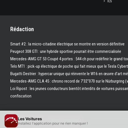
ICS
Rédaction
Smart #2 : la micro-citadine électrique se montre en version définitive
Peugeot 308 GTI : une hybride sportive pourrait être commercialisée
Mercedes-AMG GT 53 Coupé 4 portes : 544 ch pour redéfinir le grand to
Telo MT1 : pick‑up électrique de poche qui fait mieux que le Tesla Cyber
Bugatti Destrier : hypercar unique qui réinvente le W16 en œuvre d’art m
Mercedes-AMG CLA 45 : chrono record de 7’32″070 sur le Nürburgring (
Loi Ripost : les jeunes conducteurs bientôt interdits de voitures puissa
confiscation
Les Voitures
© 2026 Les Voitures. | Tous droits réservés.
Installez l'application pour ne rien manquer !