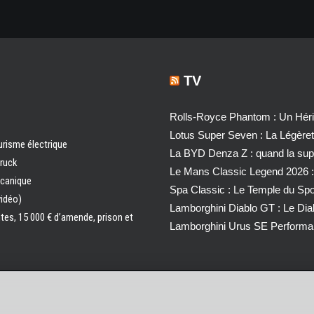
TV
Rolls-Royce Phantom : Un Héri
Lotus Super Seven : La Légère
urisme électrique
La BYD Denza Z : quand la super
truck
Le Mans Classic Legend 2026 :
écanique
Spa Classic : Le Temple du Sp
vidéo)
Lamborghini Diablo GT : Le Di
ntes, 15 000 € d’amende, prison et
Lamborghini Urus SE Performa