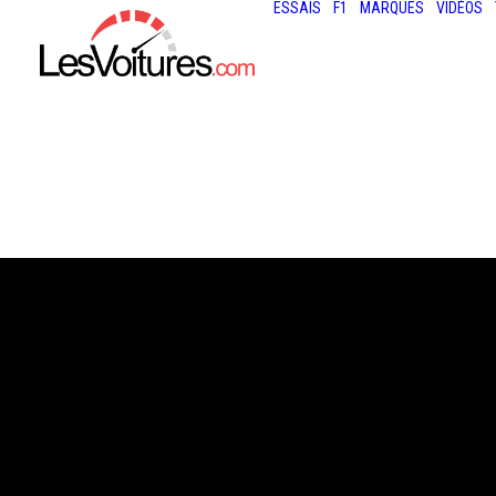
ESSAIS
F1
MARQUES
VIDÉOS
29 octobre 2015
RENAULT TALISM
GAMME ET LES 