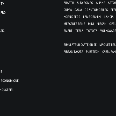
ABARTH
ALFA ROMEO
ALPINE
ASTO
 TV
CUPRA
DACIA
DS AUTOMOBILES
FER
 PRO
KOENIGSEGG
LAMBORGHINI
LANCIA
MERCEDES-BENZ
MINI
NISSAN
OPEL
SSIC
SMART
TESLA
TOYOTA
VOLKSWAG
SIMULATEUR CARTE GRISE
MAQUETTES 
AIRBAG TAKATA
PURETECH
CARBURAN
GE
E ÉCONOMIQUE
NDUSTRIEL