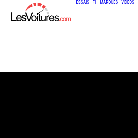
ESSAIS
F1
MARQUES
VIDÉOS
17 janvier 2021
RENAULT 5 ÉLEC
DÉCOUVREZ LE