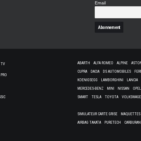
Email
N
ABARTH
ALFA ROMEO
ALPINE
ASTO
 TV
CUPRA
DACIA
DS AUTOMOBILES
FER
 PRO
KOENIGSEGG
LAMBORGHINI
LANCIA
MERCEDES-BENZ
MINI
NISSAN
OPEL
SSIC
SMART
TESLA
TOYOTA
VOLKSWAG
SIMULATEUR CARTE GRISE
MAQUETTES 
AIRBAG TAKATA
PURETECH
CARBURAN