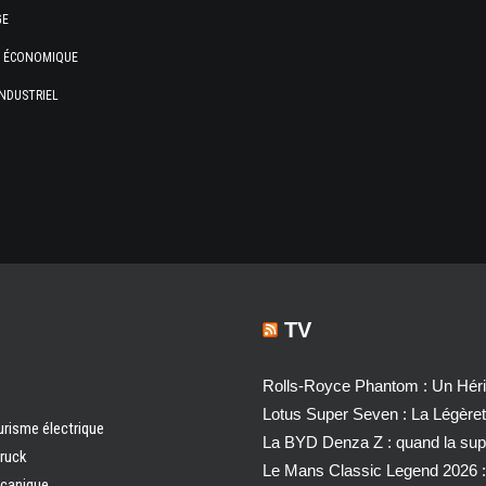
GE
E ÉCONOMIQUE
NDUSTRIEL
TV
Rolls-Royce Phantom : Un Héri
Lotus Super Seven : La Légère
urisme électrique
La BYD Denza Z : quand la super
truck
Le Mans Classic Legend 2026 :
écanique