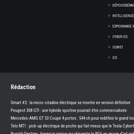
DÉPOUSSIÉRA
INTELLIGENC
ESPIONNAGE I
CYBER ICS
OCMST
ICS
Rédaction
Smart #2 : la micro-citadine électrique se montre en version définitive
Peugeot 308 GTI : une hybride sportive pourrait être commercialisée
Mercedes-AMG GT 53 Coupé 4 portes : 544 ch pour redéfinir le grand to
Telo MT1 : pick‑up électrique de poche qui fait mieux que le Tesla Cyber
Bugatti Destrier : hypercar unique qui réinvente le W16 en œuvre d’art m