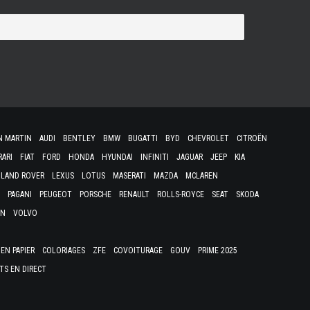
N MARTIN
AUDI
BENTLEY
BMW
BUGATTI
BYD
CHEVROLET
CITROËN
RARI
FIAT
FORD
HONDA
HYUNDAI
INFINITI
JAGUAR
JEEP
KIA
LAND ROVER
LEXUS
LOTUS
MASERATI
MAZDA
MCLAREN
PAGANI
PEUGEOT
PORSCHE
RENAULT
ROLLS-ROYCE
SEAT
SKODA
EN
VOLVO
EN PAPIER
COLORIAGES
ZFE
COVOITURAGE
GOUV
PRIME 2025
TS EN DIRECT